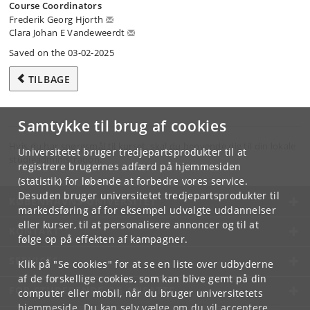
Course Coordinators
Frederik Georg Hjorth
Clara Johan E Vandeweerdt
Saved on the 03-02-2025
TILBAGE
Samtykke til brug af cookies
Hvis du har spørgsmål til kurset, skal du henvende dig til din lokale
Universitetet bruger tredjepartsprodukter til at
studieadministration.
registrere brugernes adfærd på hjemmesiden
(statistik) for løbende at forbedre vores service.
Desuden bruger universitetet tredjepartsprodukter til
KØBENHAVNS UNIVERSITET
markedsføring af for eksempel udvalgte uddannelser
eller kurser, til at personalisere annoncer og til at
KONTAKT
følge op på effekten af kampagner.
SERVICES
Klik på "Se cookies" for at se en liste over udbyderne
af de forskellige cookies, som kan blive gemt på din
FOR STUDERENDE OG ANSATTE
computer eller mobil, når du bruger universitetets
hjemmeside. Du kan selv vælge om du vil acceptere