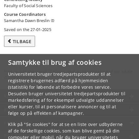
Faculty of Social Sciences
Course Coordinators
Samantha Dawn Breslin
Saved on the 27-01-2025
TILBAGE
Samtykke til brug af cookies
Hvis du har spørgsmål til kurset, skal du henvende dig til din lokale
Universitetet bruger tredjepartsprodukter til at
studieadministration.
registrere brugernes adfærd på hjemmesiden
(statistik) for løbende at forbedre vores service.
Desuden bruger universitetet tredjepartsprodukter til
KØBENHAVNS UNIVERSITET
markedsføring af for eksempel udvalgte uddannelser
eller kurser, til at personalisere annoncer og til at
KONTAKT
følge op på effekten af kampagner.
SERVICES
Klik på "Se cookies" for at se en liste over udbyderne
af de forskellige cookies, som kan blive gemt på din
FOR STUDERENDE OG ANSATTE
computer eller mobil, når du bruger universitetets