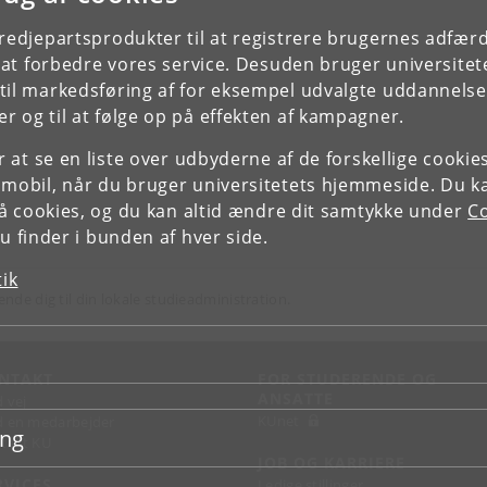
tredjepartsprodukter til at registrere brugernes adfæ
e at forbedre vores service. Desuden bruger universitet
il markedsføring af for eksempel udvalgte uddannelser e
r og til at følge op på effekten af kampagner.
or at se en liste over udbyderne af de forskellige cooki
 mobil, når du bruger universitetets hjemmeside. Du k
slå cookies, og du kan altid ændre dit samtykke under
Co
 finder i bunden af hver side.
tik
ende dig til din lokale studieadministration.
NTAKT
FOR STUDERENDE OG
ANSATTE
d vej
KUnet
d en medarbejder
ing
takt KU
JOB OG KARRIERE
RVICES
Ledige stillinger