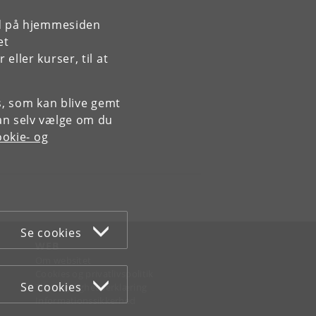
rd på hjemmesiden
et
ller kurser, til at
es, som kan blive gemt
an selv vælge om du
okie- og
Se cookies
WEB
Om websitet
Cookies og privatlivspolitik
Se cookies
Tilgængelighedserklæring
Informationssikkerhed