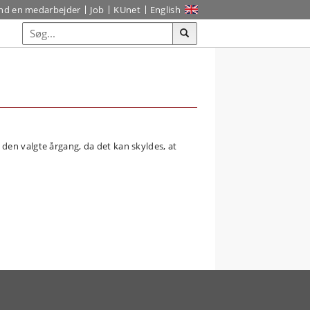
ind en medarbejder
Job
KUnet
English
den valgte årgang, da det kan skyldes, at