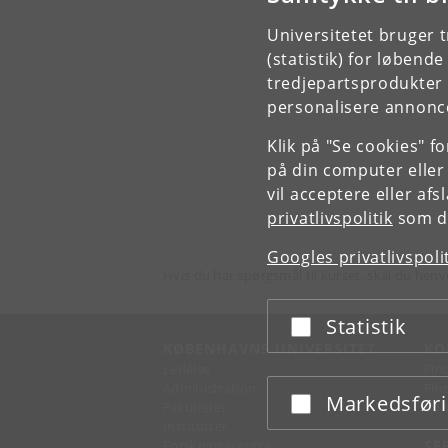
Universitetet bruger 
(statistik) for løbend
tredjepartsprodukter t
personalisere annonce
Klik på "Se cookies" f
på din computer eller
vil acceptere eller af
privatlivspolitik
som du
Googles privatlivspoli
Hvis du har spørgsmål til kurset, skal du henv
Statistik
Acceptér eller afslå
KØBENHAVNS UNIVERSITET
KO
Ledelse
Fin
Administration
Fin
Markedsfør
Acceptér eller afslå
Fakulteter
Kon
Institutter
Forskningscentre
SE