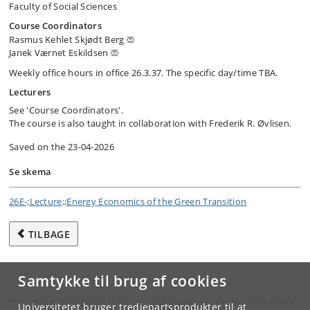
Faculty of Social Sciences
Course Coordinators
Rasmus Kehlet Skjødt Berg
Janek Værnet Eskildsen
Weekly office hours in office 26.3.37. The specific day/time TBA.
Lecturers
See 'Course Coordinators'.
The course is also taught in collaboration with Frederik R. Øvlisen.
Saved on the 23-04-2026
Se skema
26E-;Lecture;;Energy Economics of the Green Transition
TILBAGE
Samtykke til brug af cookies
Hvis du har spørgsmål til kurset, skal du henvende dig til din lokale
Universitetet bruger tredjepartsprodukter til at