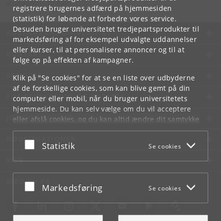
studieadministration.
registrere brugernes adfærd på hjemmesiden
(statistik) for løbende at forbedre vores service.
Desuden bruger universitetet tredjepartsprodukter til
KØBENHAVNS UNIVERSITET
markedsføring af for eksempel udvalgte uddannelser
eller kurser, til at personalisere annoncer og til at
KONTAKT
følge op på effekten af kampagner.
SERVICES
Klik på "Se cookies" for at se en liste over udbyderne
af de forskellige cookies, som kan blive gemt på din
FOR STUDERENDE OG ANSATTE
computer eller mobil, når du bruger universitetets
hjemmeside. Du kan selv vælge om du vil acceptere
JOB OG KARRIERE
eller afslå cookies, og du kan altid ændre dit samtykke
under
Cookie- og privatlivspolitik
som du finder i
NØDSITUATIONER
bunden af hver side.
Acceptér eller afslå
Statistik
Se cookies
Googles privatlivspolitik
WEB
MØD KU PÅ
Acceptér eller afslå
Markedsføring
Se cookies