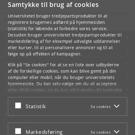
Samtykke til brug af cookies
Hvis du har spørgsmål til kurset, skal du henvende dig til din lokale
Universitetet bruger tredjepartsprodukter til at
studieadministration.
registrere brugernes adfærd på hjemmesiden
(statistik) for løbende at forbedre vores service.
Desuden bruger universitetet tredjepartsprodukter til
KØBENHAVNS UNIVERSITET
markedsføring af for eksempel udvalgte uddannelser
eller kurser, til at personalisere annoncer og til at
KONTAKT
følge op på effekten af kampagner.
SERVICES
Klik på "Se cookies" for at se en liste over udbyderne
af de forskellige cookies, som kan blive gemt på din
FOR STUDERENDE OG ANSATTE
computer eller mobil, når du bruger universitetets
hjemmeside. Du kan selv vælge om du vil acceptere
JOB OG KARRIERE
eller afslå cookies, og du kan altid ændre dit samtykke
under
Cookie- og privatlivspolitik
som du finder i
NØDSITUATIONER
bunden af hver side.
Acceptér eller afslå
Statistik
Se cookies
Googles privatlivspolitik
WEB
MØD KU PÅ
Acceptér eller afslå
Markedsføring
Se cookies