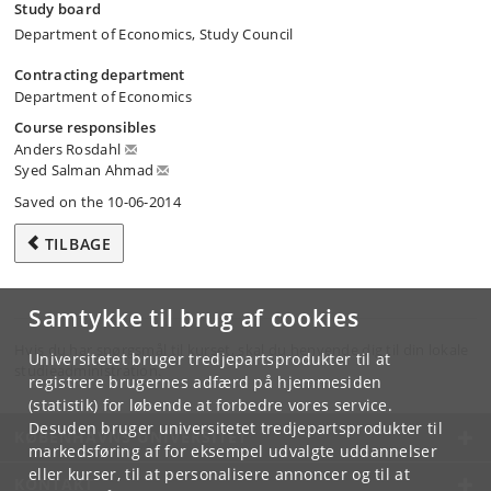
Study board
Department of Economics, Study Council
Contracting department
Department of Economics
Course responsibles
Anders Rosdahl
Syed Salman Ahmad
Saved on the 10-06-2014
TILBAGE
Samtykke til brug af cookies
Hvis du har spørgsmål til kurset, skal du henvende dig til din lokale
Universitetet bruger tredjepartsprodukter til at
studieadministration.
registrere brugernes adfærd på hjemmesiden
(statistik) for løbende at forbedre vores service.
Desuden bruger universitetet tredjepartsprodukter til
KØBENHAVNS UNIVERSITET
markedsføring af for eksempel udvalgte uddannelser
eller kurser, til at personalisere annoncer og til at
KONTAKT