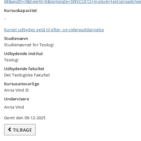
68&width=0&height=0&template=SWSCUST2+module+textspreadshee
Kursuskapacitet
..
Kurset udbydes også til efter- og videreuddannelse
Studienævn
Studienævnet for Teologi
Udbydende institut
Teologi
Udbydende fakultet
Det Teologiske Fakultet
Kursusansvarlige
Anna Vind
Undervisere
Anna Vind
Gemt den 09-12-2025
TILBAGE