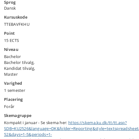
Sprog
Dansk
Kursuskode
TTEBAVFKHU
Point
15 ECTS
Niveau
Bachelor
Bachelor tilvalg,
Kandidat tilvalg,
Master
Varighed
1 semester
Placering
Forår
Skemagruppe
Kompakt i januar - Se skema her:
https:/​/​skema.ku.dk/​tt/​tt.asp?
SDB=KU2526&language=DK&folder=Reporting&style=textspreadshee
52&days=1-5&periods=1-