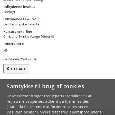
Udbydende institut
Teologi
Udbydende fakultet
Det Teologiske Fakultet
Kursusansvarlige
Christine Svinth-Værge Põder
Undervisere
NN
Gemt den 26-05-2026
TILBAGE
Samtykke til brug af cookies
Hvis du har spørgsmål til kurset, skal du henvende dig til din lokale
Universitetet bruger tredjepartsprodukter til at
studieadministration.
registrere brugernes adfærd på hjemmesiden
(statistik) for løbende at forbedre vores service.
Desuden bruger universitetet tredjepartsprodukter til
KØBENHAVNS UNIVERSITET