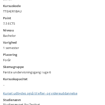
Kursuskode
TTEAER1BAU
Point
7,5 ECTS
Niveau
Bachelor
Varighed
1 semester
Placering
Forår
Skemagruppe
Første undervisningsgang i uge 6
Kursuskapacitet
..
Kurset udbydes også til efter- og videreuddannelse
Studienævn
Studienævnet for Teologi