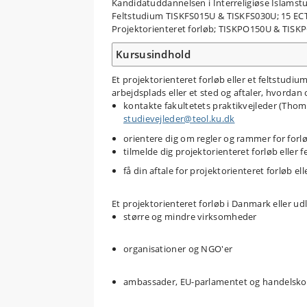
Kandidatuddannelsen i Interreligiøse Islamstu
Feltstudium TISKFS015U & TISKFS030U; 15 ECT
Projektorienteret forløb; TISKPO150U & TISKP
Kursusindhold
Et projektorienteret forløb eller et feltstudiu
arbejdsplads eller et sted og aftaler, hvordan 
kontakte fakultetets praktikvejleder (Th
studievejleder@teol.ku.dk
orientere dig om regler og rammer for for
tilmelde dig projektorienteret forløb eller 
få din aftale for projektorienteret forløb e
Et projektorienteret forløb i Danmark eller udl
større og mindre virksomheder
organisationer og NGO'er
ambassader, EU-parlamentet og handelsko