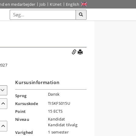
ind en medarbejder
Job
KUnet
English
2027
Kursusinformation
Dansk
Sprog
TISKFS015U
Kursuskode
15 ECTS
Point
Kandidat
Niveau
Kandidat tilvalg
1 semester
Varighed