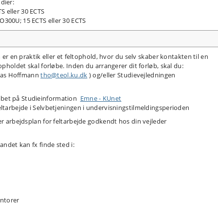
dier:
S eller 30 ECTS
O300U; 15 ECTS eller 30 ECTS
m er en praktik eller et feltophold, hvor du selv skaber kontakten til en
opholdet skal forløbe. Inden du arrangerer dit forløb, skal du:
omas Hoffmann
tho@teol.ku.dk
) og/eller Studievejledningen
løbet på Studieinformation
Emne - KUnet
feltarbejde i Selvbetjeningen i undervisningstilmeldingsperioden
ller arbejdsplan for feltarbejde godkendt hos din vejleder
andet kan fx finde sted i:
ntorer