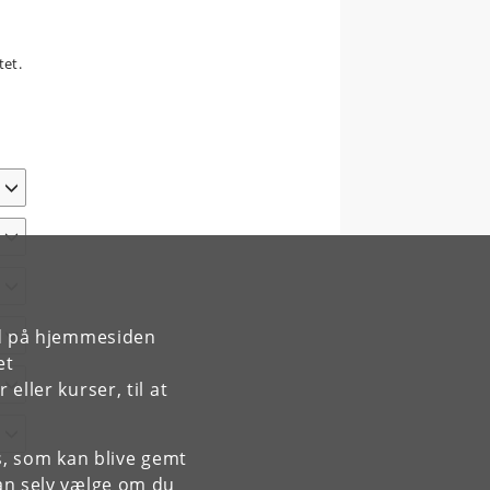
tet.
rd på hjemmesiden
et
ller kurser, til at
es, som kan blive gemt
an selv vælge om du