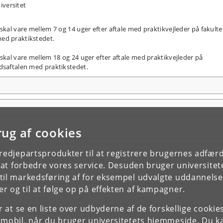
iversitet
skal vare mellem 7 og 14 uger efter aftale med praktikvejleder på fakulte
ed praktikstedet.
skal vare mellem 18 og 24 uger efter aftale med praktikvejleder på
dsaftalen med praktikstedet.
rug af cookies
tredjepartsprodukter til at registrere brugernes adfæ
e at forbedre vores service. Desuden bruger universitet
il markedsføring af for eksempel udvalgte uddannelser e
r og til at følge op på effekten af kampagner.
or at se en liste over udbyderne af de forskellige cooki
 mobil, når du bruger universitetets hjemmeside. Du k