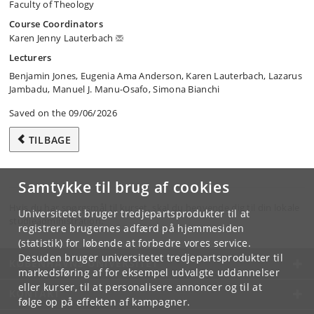
Faculty of Theology
Course Coordinators
Karen Jenny Lauterbach
Lecturers
Benjamin Jones, Eugenia Ama Anderson, Karen Lauterbach, Lazarus
Jambadu, Manuel J. Manu-Osafo, Simona Bianchi
Saved on the 09/06/2026
TILBAGE
Samtykke til brug af cookies
Hvis du har spørgsmål til kurset, skal du henvende dig til din lokale
Universitetet bruger tredjepartsprodukter til at
studieadministration.
registrere brugernes adfærd på hjemmesiden
(statistik) for løbende at forbedre vores service.
Desuden bruger universitetet tredjepartsprodukter til
KØBENHAVNS UNIVERSITET
markedsføring af for eksempel udvalgte uddannelser
eller kurser, til at personalisere annoncer og til at
KONTAKT
følge op på effekten af kampagner.