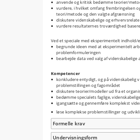
anvende og kritisk bedømme teorier/meto
vurdere, i hvilket omfang frembringelsen og
teori/metode og den valgte afgrænsning
diskutere videnskabelige og erhvervsrelater
vurdere resultaternes troværdighed basere
Ved et speciale med eksperimentelt indhold/
begrunde ideen med at eksperimentelt arbej
problemformuleringen
bearbejde data ved valg af videnskabelige 
Kompetencer
konkludere entydigt, og på videnskabelig vis
problemstillingen og fagområdet
diskutere teorier/modeller ud fra et orga
bedømme specialets faglige, videnskabeli
igangsætte og gennemføre komplekst vide
løse komplekse problemstillinger og udvi
Formelle krav
Undervisningsform