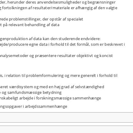
der, herunder deres anvendelsesmuligheder og begrænsninger
 fortolkningen af resultater/materiale er afhængig af den valgte
ede problemstillinger, der opstår af specialet
t på relevant behandling af data
egenproduktion af data kan den studerende endvidere:
de/producere egne data i forhold til det formål, som er beskrevet i
analysemetoder og præsentere resultater objektivt og koncist
, i relation til problemformulering og mere generelt i forhold til
niseret værdisystem og med en høj grad af selvstændighed
ge og samfundsmæssige betydning
nskabeligt arbejde i forskningsmæssige sammenhænge
klingsopgaver i arbejdssammenhænge