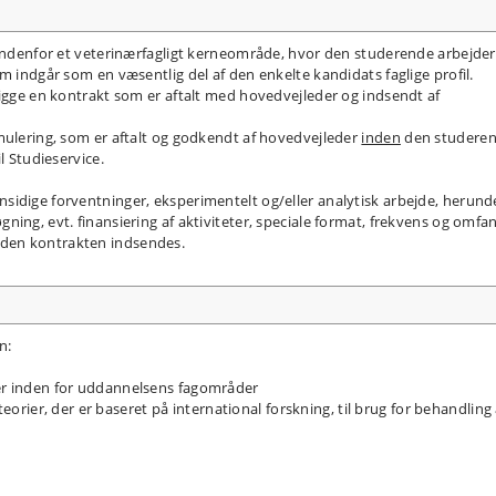
 indenfor et veterinærfagligt kerneområde, hvor den studerende arbejder
m indgår som en væsentlig del af den enkelte kandidats faglige profil.
ligge en kontrakt som er aftalt med hovedvejleder og indsendt af
mulering, som er aftalt og godkendt af hovedvejleder
inden
den studere
l Studieservice.
sidige forventninger, eksperimentelt og/eller analytisk arbejde, herund
ing, evt. finansiering af aktiviteter, speciale format, frekvens og omfan
den kontrakten indsendes.
n:
ger inden for uddannelsens fagområder
ier, der er baseret på international forskning, til brug for behandling 