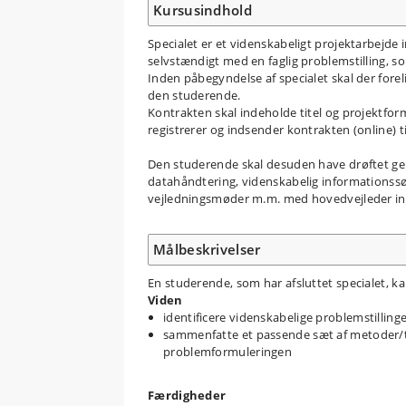
Kursusindhold
Specialet er et videnskabeligt projektarbejde
selvstændigt med en faglig problemstilling, so
Inden påbegyndelse af specialet skal der fore
den studerende.
Kontrakten skal indeholde titel og projektfor
registrerer og indsender kontrakten (online) ti
Den studerende skal desuden have drøftet gen
datahåndtering, videnskabelig informationssøgn
vejledningsmøder m.m. med hovedvejleder in
Målbeskrivelser
En studerende, som har afsluttet specialet, ka
Viden
identificere videnskabelige problemstillin
sammenfatte et passende sæt af metoder/teor
problemformuleringen
Færdigheder