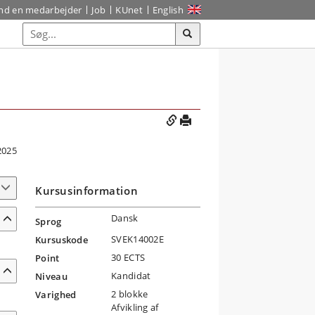
ind en medarbejder
Job
KUnet
English
2025
Kursusinformation
Dansk
Sprog
SVEK14002E
Kursuskode
30 ECTS
Point
Kandidat
Niveau
2 blokke
Varighed
Afvikling af