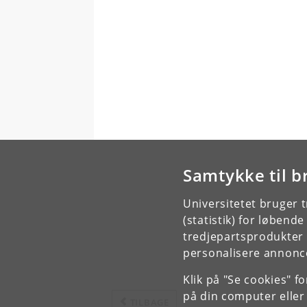
Samtykke til b
Universitetet bruger 
(statistik) for løbend
tredjepartsprodukter t
personalisere annonce
Klik på "Se cookies" f
på din computer eller
TILBAGE