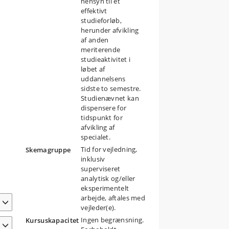
hensyn til et
effektivt
studieforløb,
herunder afvikling
af anden
meriterende
studieaktivitet i
løbet af
uddannelsens
sidste to semestre.
Studienævnet kan
dispensere for
tidspunkt for
afvikling af
specialet.
Tid for vejledning,
Skemagruppe
inklusiv
superviseret
analytisk og/eller
eksperimentelt
arbejde, aftales med
vejleder(e).
Ingen begrænsning.
Kursuskapacitet