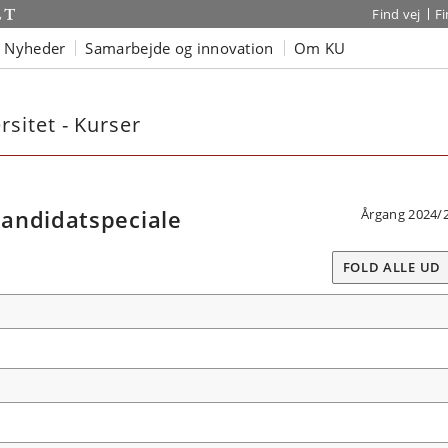
Find vej
F
Nyheder
Samarbejde og innovation
Om KU
sitet - Kurser
andidatspeciale
Årgang 2024/
FOLD ALLE UD