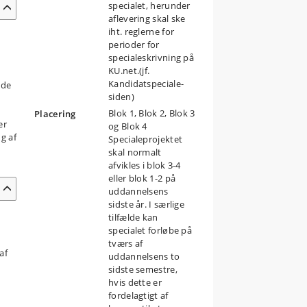
specialet, herunder
aflevering skal ske
iht. reglerne for
perioder for
specialeskrivning på
KU.net.(jf.
Kandidatspeciale-
nde
siden)
Blok 1, Blok 2, Blok 3
Placering
er
og Blok 4
g af
Specialeprojektet
skal normalt
afvikles i blok 3-4
eller blok 1-2 på
uddannelsens
sidste år. I særlige
tilfælde kan
specialet forløbe på
tværs af
af
uddannelsens to
sidste semestre,
hvis dette er
fordelagtigt af