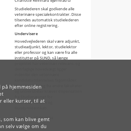
Charlotte Reinhard Bjørnvad
Studielederen skal godkende alle
veterinære specialekontrakter. Disse
tilsendes automatisk studielederen
efter online registrering.
Undervisere
Hovedvejlederen skal være adjunkt,
studieadjunkt, lektor, studielektor
eller professor og kan være fra alle
institutter på SUND, så længe
projektet har veterinær relevans, og
den faglige hovedvægt ligger
indenfor den veterinære
kandidatuddannelses fagområder.
Hovedvejledning fra andre fakulteter
rd på hjemmesiden
og universiteter kræver dispensation
et
fra Studienævnet for
ller kurser, til at
Veterinærmedicin og
Husdyrvidenskab.
Gemt den 17-09-2024
es, som kan blive gemt
an selv vælge om du