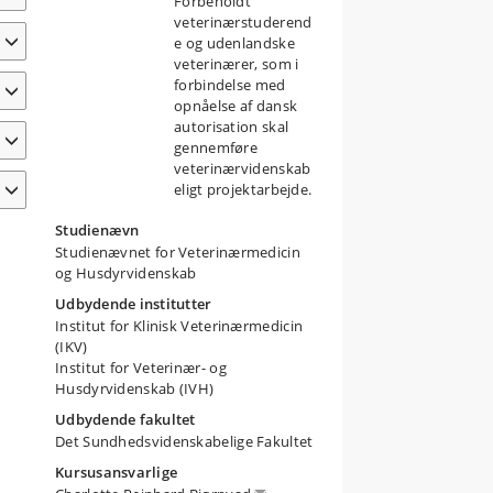
Forbeholdt
veterinærstuderend
e og udenlandske
veterinærer, som i
forbindelse med
opnåelse af dansk
autorisation skal
gennemføre
veterinærvidenskab
eligt projektarbejde.
Studienævn
Studienævnet for Veterinærmedicin
og Husdyrvidenskab
Udbydende institutter
Institut for Klinisk Veterinærmedicin
(IKV)
Institut for Veterinær- og
Husdyrvidenskab (IVH)
Udbydende fakultet
Det Sundhedsvidenskabelige Fakultet
Kursusansvarlige