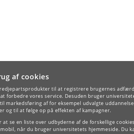
rug af cookies
tredjepartsprodukter til at registrere brugernes adfæ
e at forbedre vores service. Desuden bruger universitet
il markedsføring af for eksempel udvalgte uddannelser e
r og til at følge op på effekten af kampagner.
or at se en liste over udbyderne af de forskellige cooki
 mobil, når du bruger universitetets hjemmeside. Du k