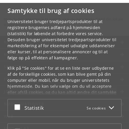
Samtykke til brug af cookies
Hvis du har spørgsmål til kurset, skal du henvende dig til din lokale
Universitetet bruger tredjepartsprodukter til at
studieadministration.
registrere brugernes adfærd på hjemmesiden
(statistik) for løbende at forbedre vores service.
Desuden bruger universitetet tredjepartsprodukter til
KØBENHAVNS UNIVERSITET
markedsføring af for eksempel udvalgte uddannelser
eller kurser, til at personalisere annoncer og til at
KONTAKT
følge op på effekten af kampagner.
SERVICES
Klik på "Se cookies" for at se en liste over udbyderne
af de forskellige cookies, som kan blive gemt på din
FOR STUDERENDE OG ANSATTE
computer eller mobil, når du bruger universitetets
hjemmeside. Du kan selv vælge om du vil acceptere
JOB OG KARRIERE
eller afslå cookies, og du kan altid ændre dit samtykke
under
Cookie- og privatlivspolitik
som du finder i
NØDSITUATIONER
bunden af hver side.
Acceptér eller afslå
Statistik
Se cookies
Googles privatlivspolitik
WEB
MØD KU PÅ