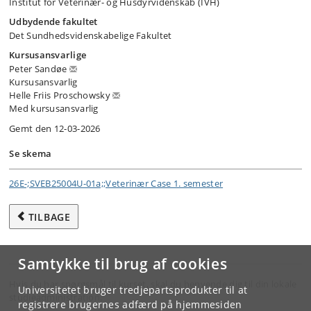
Institut for Veterinær- og Husdyrvidenskab (IVH)
Udbydende fakultet
Det Sundhedsvidenskabelige Fakultet
Kursusansvarlige
Peter Sandøe
Kursusansvarlig
Helle Friis Proschowsky
Med kursusansvarlig
Gemt den 12-03-2026
Se skema
26E-;SVEB25004U-01a;;Veterinær Case 1. semester
TILBAGE
Samtykke til brug af cookies
Hvis du har spørgsmål til kurset, skal du henvende dig til din lokale
Universitetet bruger tredjepartsprodukter til at
studieadministration.
registrere brugernes adfærd på hjemmesiden