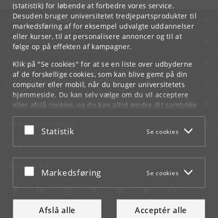
(statistik) for løbende at forbedre vores service.
Desuden bruger universitetet tredjepartsprodukter til
KØBENHAVNS UNIVERSITET
markedsføring af for eksempel udvalgte uddannelser
eller kurser, til at personalisere annoncer og til at
KONTAKT
følge op på effekten af kampagner.
SERVICES
Klik på "Se cookies" for at se en liste over udbyderne
af de forskellige cookies, som kan blive gemt på din
FOR STUDERENDE OG ANSATTE
computer eller mobil, når du bruger universitetets
hjemmeside. Du kan selv vælge om du vil acceptere
JOB OG KARRIERE
eller afslå cookies, og du kan altid ændre dit samtykke
under
Cookie- og privatlivspolitik
som du finder i
NØDSITUATIONER
bunden af hver side.
Acceptér eller afslå
Statistik
Se cookies
Googles privatlivspolitik
WEB
MØD KU PÅ
Acceptér eller afslå
Markedsføring
Se cookies
Afslå alle
Acceptér alle