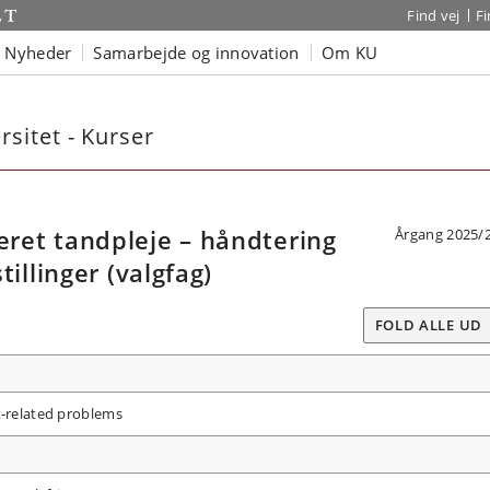
Find vej
F
Nyheder
Samarbejde og innovation
Om KU
sitet - Kurser
et tandpleje – håndtering
Årgang 2025/
illinger (valgfag)
FOLD ALLE UD
t-related problems