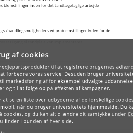
oblemstillinger inden for det tandlægefaglige arbejde
ngs-/​handlingsmuligheder ved problemstillinger inden for det
seret tilgang til tandpleje kan implementeres
rug af cookies
tredjepartsprodukter til at registrere brugernes adfæ
e at forbedre vores service. Desuden bruger universitet
il markedsføring af for eksempel udvalgte uddannelser e
r og til at følge op på effekten af kampagner.
or at se en liste over udbyderne af de forskellige cooki
 mobil, når du bruger universitetets hjemmeside. Du k
slå cookies, og du kan altid ændre dit samtykke under
Co
 finder i bunden af hver side.
tik