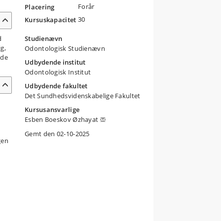
Forår
Placering
30
Kursuskapacitet
d
Studienævn
g,
Odontologisk Studienævn
ede
Udbydende institut
Odontologisk Institut
Udbydende fakultet
Det Sundhedsvidenskabelige Fakultet
Kursusansvarlige
Esben Boeskov Øzhayat
Gemt den 02-10-2025
gen