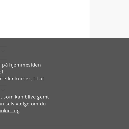
rd på hjemmesiden
et
ller kurser, til at
es, som kan blive gemt
an selv vælge om du
okie- og