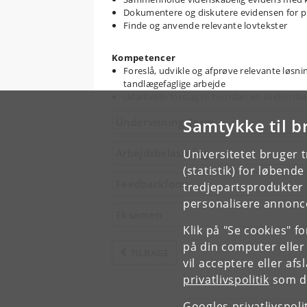
Dokumentere og diskutere evidensen for pr
Finde og anvende relevante lovtekster
Kompetencer
Foreslå, udvikle og afprøve relevante løsni
tandlægefaglige arbejde
Udarbejde forslag til hvordan en evidensba
Samtykke til b
Undervisningsform
Arbejdsbelastning
Universitetet bruger 
(statistik) for løbend
Feedbackform
tredjepartsprodukter t
personalisere annonce
Eksamen
Klik på "Se cookies" f
på din computer eller
TILBAGE
vil acceptere eller af
privatlivspolitik
som du
Googles privatlivspoli