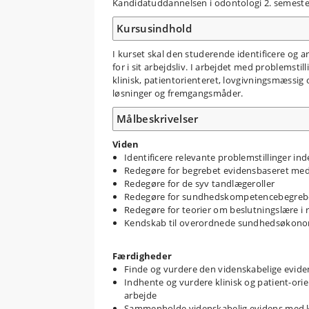
Kandidatuddannelsen i odontologi 2. semester 
Kursusindhold
I kurset skal den studerende identificere og
for i sit arbejdsliv. I arbejdet med problemsti
klinisk, patientorienteret, lovgivningsmæssi
løsninger og fremgangsmåder.
Målbeskrivelser
Viden
Identificere relevante problemstillinger in
Redegøre for begrebet evidensbaseret medic
Redegøre for de syv tandlægeroller
Redegøre for sundhedskompetencebegrebet 
Redegøre for teorier om beslutningslære i r
Kendskab til overordnede sundhedsøkono
Færdigheder
Finde og vurdere den videnskabelige eviden
Indhente og vurdere klinisk og patient-orien
arbejde
Sammenholde videnskabelig evidens med kli