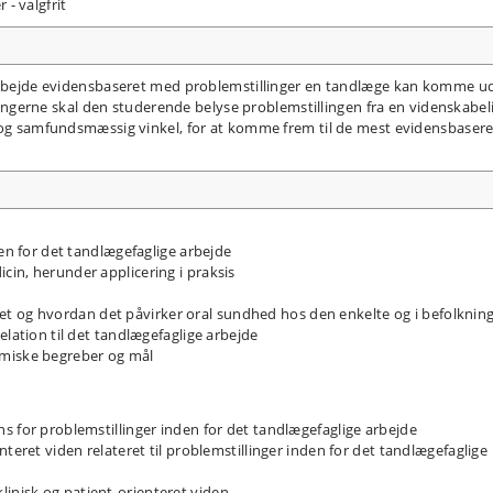
- valgfrit
 arbejde evidensbaseret med problemstillinger en tandlæge kan komme u
llingerne skal den studerende belyse problemstillingen fra en videnskabeli
g og samfundsmæssig vinkel, for at komme frem til de mest evidensbaser
den for det tandlægefaglige arbejde
in, herunder applicering i praksis
og hvordan det påvirker oral sundhed hos den enkelte og i befolknin
elation til det tandlægefaglige arbejde
miske begreber og mål
s for problemstillinger inden for det tandlægefaglige arbejde
teret viden relateret til problemstillinger inden for det tandlægefaglige
nisk og patient-orienteret viden