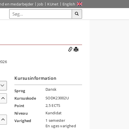
ind en medarbejder
Job
KUnet
English
2026
Kursusinformation
Dansk
Sprog
SODK23002U
Kursuskode
2,5 ECTS
Point
Kandidat
Niveau
1 semester
Varighed
En uges varighed