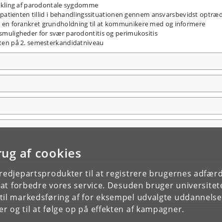
vikling af parodontale sygdomme
 patienten tillid i behandlingssituationen gennem ansvarsbevidst optræ
en forankret grundholdning til at kommunikere med og informere
muligheder for svær parodontitis og perimukositis
ten på 2. semesterkandidatniveau
rug af cookies
tredjepartsprodukter til at registrere brugernes adfæ
e at forbedre vores service. Desuden bruger universitet
il markedsføring af for eksempel udvalgte uddannelser e
r og til at følge op på effekten af kampagner.