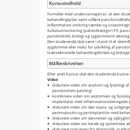
Kursusindhold
Formålet med undervisningen er, at den stud
behandlingsplan samt udføre parodontalbehan
inflammation omkring tænder og osseointegre
furkaturinvolvering (patientkategori P3: parod
parodontiets biologi og sygdommens ætiologi, 
Den studerende skal være i stand til at iden
sygdomme eller risiko for udvikling af par
tværsektionelle behandlingsforløb og bidrage t
Målbeskrivelser
Efter endt kursus skal den studerende kunne:
Viden
diskutere viden om anatomi og fysiologi a
parodontiets patologi
kombinere viden om anatomien og fysiolog
implantater med inflammationsbetingede p
diskutere viden om den supra- og subgingiv
perimukositis og periimplantitis med behan
diskutere viden om dannelsen og opbygning
diskutere viden om lokale og systemiske æ
diskutere principper for diagnostik, sygdo