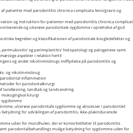
af patienter med parodontitis chronica complicata levis/gravis og
vation og instruktion for patienter med parodontitis chronica complica
ekrotiserende og ulcerøse parodontale sygdomme i oprettelse af god
ostiske begreber og klassifikationen af parodontale knogledefekter og
’, perimukositis’ og periimplantitis’ histopatologi og patogenese samt
æssige aspekter i relation hertil
ngens og andet nikotinmisbrugs indflydelse på parodontitis og
ks- og nikotinmisbrug
 parodontal inflammation
metoder for parodontalkirurgi
af tandløsning, tandtab og tandvandring
l mukogingival kirurgi
le sygdomme
gdomme, ulcerøse parodontale sygdomme og abscesser i parodontiet
etydning for udviklingen af parodontitis, ikke-plakinducerede
domme uden for mundhulen, der er komorbiditeter til parodontitis
s’ samt parodontalbehandlings mulige betydning for sygdomme uden for