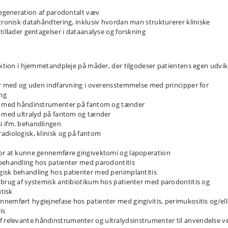
 regeneration af parodontalt væv
ktronisk datahåndtering, inklusiv hvordan man strukturerer kliniske
tillader gentagelser i dataanalyse og forskning
ruktion i hjemmetandpleje på måder, der tilgodeser patientens egen udvik
ter med og uden indfarvning i overensstemmelse med principper for
ng
ion med håndinstrumenter på fantom og tænder
on med ultralyd på fantom og tænder
i ifm. behandlingen
adiologisk, klinisk og på fantom
for at kunne gennemføre gingivektomi og lapoperation
 behandling hos patienter med parodontitis
gisk behandling hos patienter med periimplantitis
 brug af systemisk antibiotikum hos patienter med parodontitis og
utisk
nemført hygiejnefase hos patienter med gingivitis, perimukositis og/ell
is
 relevante håndinstrumenter og ultralydsinstrumenter til anvendelse v