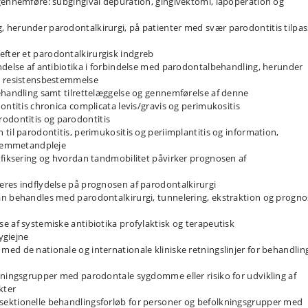
gennemføre: subgingival depuration, gingivektomi, lapoperation og
 herunder parodontalkirurgi, på patienter med svær parodontitis tilpas
fter et parodontalkirurgisk indgreb
ndelse af antibiotika i forbindelse med parodontalbehandling, herunder
g resistensbestemmelse
ehandling samt tilrettelæggelse og gennemførelse af denne
ontitis chronica complicata levis/gravis og perimukositis
dontitis og parodontitis
til parodontitis, perimukositis og periimplantitis og information,
 hjemmetandpleje
 fiksering og hvordan tandmobilitet påvirker prognosen af
eres indflydelse på prognosen af parodontalkirurgi
an behandles med parodontalkirurgi, tunnelering, ekstraktion og progn
e af systemiske antibiotika profylaktisk og terapeutisk
ygiejne
ed de nationale og internationale kliniske retningslinjer for behandling
kningsgrupper med parodontale sygdomme eller risiko for udvikling af
kter
sektionelle behandlingsforløb for personer og befolkningsgrupper med