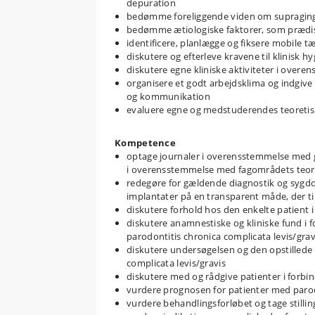
depuration
bedømme foreliggende viden om supraging
bedømme ætiologiske faktorer, som prædispo
identificere, planlægge og fiksere mobile 
diskutere og efterleve kravene til klinisk hy
diskutere egne kliniske aktiviteter i over
organisere et godt arbejdsklima og indgive
og kommunikation
evaluere egne og medstuderendes teoretis
Kompetence
optage journaler i overensstemmelse med 
i overensstemmelse med fagområdets teori,
redegøre for gældende diagnostik og sygd
implantater på en transparent måde, der ti
diskutere forhold hos den enkelte patient 
diskutere anamnestiske og kliniske fund i 
parodontitis chronica complicata levis/gr
diskutere undersøgelsen og den opstillede 
complicata levis/gravis
diskutere med og rådgive patienter i forb
vurdere prognosen for patienter med parodo
vurdere behandlingsforløbet og tage stillin