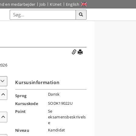
ind en medarbejder
Job
KUnet
English
2026
Kursusinformation
Dansk
Sprog
SODK19022U
Kursuskode
Se
Point
eksamensbeskrivels
e
Kandidat
Niveau