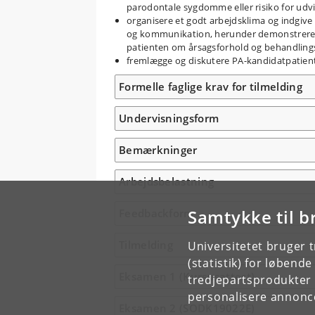
parodontale sygdomme eller risiko for ud
organisere et godt arbejdsklima og indgive
og kommunikation, herunder demonstrere 
patienten om årsagsforhold og behandlings
fremlægge og diskutere PA-kandidatpatien
Formelle faglige krav for tilmelding
Undervisningsform
Bemærkninger
Arbejdsbelastning
Samtykke til b
Feedbackform
Tilmelding
Universitetet bruger 
(statistik) for løbend
Eksamen 1 (Kursusattest)
tredjepartsprodukter t
personalisere annonce
Eksamen 2 (SODK19022E)