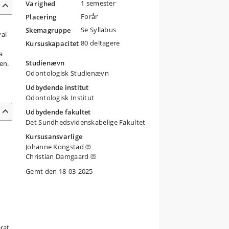
1 semester
Varighed
Forår
Placering
Se Syllabus
Skemagruppe
val
80 deltagere
Kursuskapacitet
a
Studienævn
en.
Odontologisk Studienævn
Udbydende institut
Odontologisk Institut
Udbydende fakultet
Det Sundhedsvidenskabelige Fakultet
Kursusansvarlige
Johanne Kongstad
Christian Damgaard
Gemt den 18-03-2025
rat