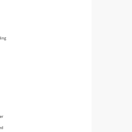
ling
er
ed