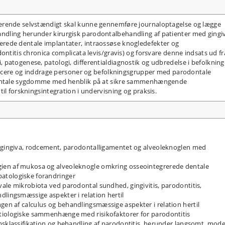
erende selvstændigt skal kunne gennemføre journaloptagelse og lægge
dling herunder kirurgisk parodontalbehandling af patienter med gingi
rede dentale implantater, intraossøse knogledefekter og
ontitis chronica complicata levis/gravis) og forsvare denne indsats ud fr
patogenese, patologi, differentialdiagnostik og udbredelse i befolkning
tificere og inddrage personer og befolkningsgrupper med parodontale
odontale sygdomme med henblik på at sikre sammenhængende
il forskningsintegration i undervisning og praksis.
f gingiva, rodcement, parodontalligamentet og alveoleknoglen med
ien af mukosa og alveoleknogle omkring osseointegrerede dentale
atologiske forandringer
ale mikrobiota ved parodontal sundhed, gingivitis, parodontitis,
dlingsmæssige aspekter i relation hertil
en af calculus og behandlingsmæssige aspekter i relation hertil
tiologiske sammenhænge med risikofaktorer for parodontitis
msklassifikation og behandling af parodontitis, herunder langsomt, mode