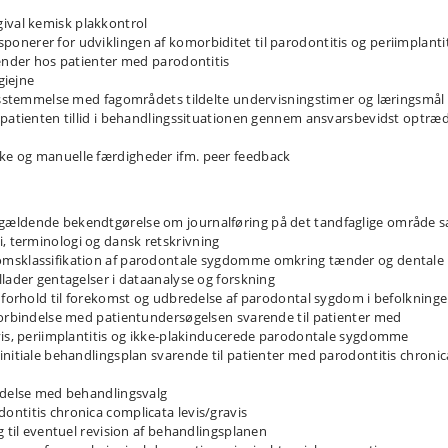
ival kemisk plakkontrol
nerer for udviklingen af komorbiditet til parodontitis og periimplantit
tænder hos patienter med parodontitis
giejne
ensstemmelse med fagområdets tildelte undervisningstimer og læringsmål
 patienten tillid i behandlingssituationen gennem ansvarsbevidst optræ
ke og manuelle færdigheder ifm. peer feedback
gældende bekendtgørelse om journalføring på det tandfaglige område 
 terminologi og dansk retskrivning
omsklassifikation af parodontale sygdomme omkring tænder og dentale
llader gentagelser i dataanalyse og forskning
i forhold til forekomst og udbredelse af parodontal sygdom i befolkning
forbindelse med patientundersøgelsen svarende til patienter med
avis, periimplantitis og ikke-plakinducerede parodontale sygdomme
initiale behandlingsplan svarende til patienter med parodontitis chronic
indelse med behandlingsvalg
ntitis chronica complicata levis/gravis
g til eventuel revision af behandlingsplanen