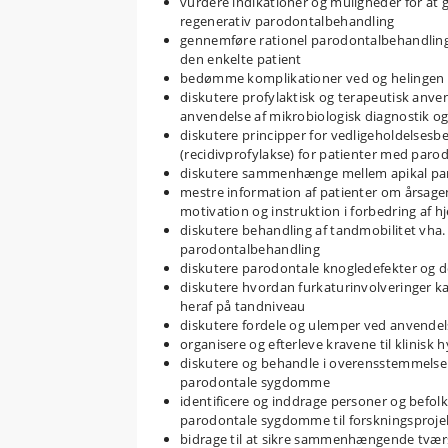
vurdere indikationer og muligheder for at 
regenerativ parodontalbehandling
gennemføre rationel parodontalbehandling,
den enkelte patient
bedømme komplikationer ved og helingen e
diskutere profylaktisk og terapeutisk anve
anvendelse af mikrobiologisk diagnostik o
diskutere principper for vedligeholdelsesb
(recidivprofylakse) for patienter med parod
diskutere sammenhænge mellem apikal paro
mestre information af patienter om årsagen 
motivation og instruktion i forbedring af
diskutere behandling af tandmobilitet vha.
parodontalbehandling
diskutere parodontale knogledefekter og d
diskutere hvordan furkaturinvolveringer k
heraf på tandniveau
diskutere fordele og ulemper ved anvendels
organisere og efterleve kravene til klinisk h
diskutere og behandle i overensstemmelse m
parodontale sygdomme
identificere og inddrage personer og befol
parodontale sygdomme til forskningsproje
bidrage til at sikre sammenhængende tvær