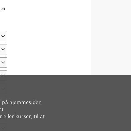
den
rd på hjemmesiden
et
ller kurser, til at