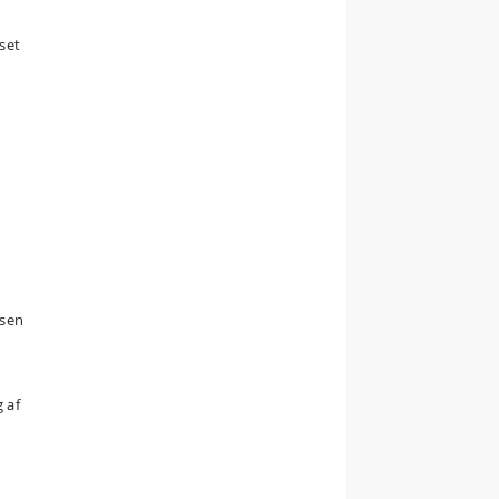
set
osen
 af