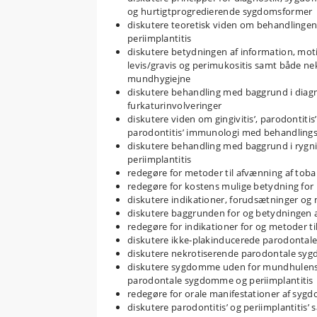
og hurtigtprogredierende sygdomsformer
diskutere teoretisk viden om behandlingen 
periimplantitis
diskutere betydningen af information, moti
levis/gravis og perimukositis samt både n
mundhygiejne
diskutere behandling med baggrund i diagn
furkaturinvolveringer
diskutere viden om gingivitis’, parodontitis
parodontitis’ immunologi med behandlingsm
diskutere behandling med baggrund i rygni
periimplantitis
redegøre for metoder til afvænning af toba
redegøre for kostens mulige betydning for
diskutere indikationer, forudsætninger og 
diskutere baggrunden for og betydningen 
redegøre for indikationer for og metoder ti
diskutere ikke-plakinducerede parodonta
diskutere nekrotiserende parodontale sy
diskutere sygdomme uden for mundhulens b
parodontale sygdomme og periimplantitis
redegøre for orale manifestationer af syg
diskutere parodontitis’ og periimplantiti