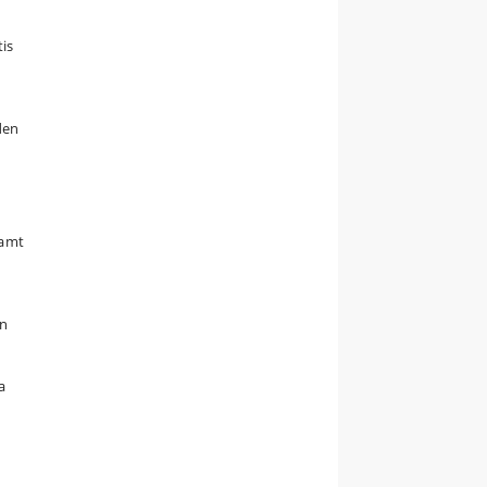
is
den
samt
en
a