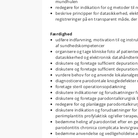
mundhulen
redegøre for indikation for og metoder til
beskrive principper for datasikkerhed, ele
registreringer på en transparent måde, der 
Færdighed
udføre indfarvning, motivation til og inst
af sundhedskompetencer
organisere og tage kliniske foto af patien
datasikkerhed og elektronisk datahåndteri
diskutere og foretage sufficient depurat
diskutere og foretage sufficient depurati
vurdere behov for og anvende lokalanalges
diagnosticere parodontale knogledefekter r
foretage steril operationsopdækning
diskutere indikationer og forudsætninger 
diskutere og foretage parodontalkirurgisk
redegøre for og planlægge parodontalkirur
diskutere indikation og forudsætninger for
periimplantitis profylaktisk og/eller terape
bedømme heling af parodontiet efter en gen
parodontitis chronica complicata levis/grav
bedømme anvendelse og vedligeholdelse af