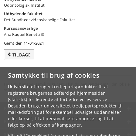
Odontologisk Institut
Udbydende fakultet
Det Sundhedsvidenskabelige Fakultet
Kursusansvarlige
Ana Raquel Benetti
Gemt den 11-04-2024
TILBAGE
Samtykke til brug af cookies
Hvis du har spørgsmål til kurset, skal du henvende dig til din lokale
Universitetet bruger tredjepartsprodukter til at
studieadministration.
registrere brugernes adfærd på hjemmesiden
(statistik) for løbende at forbedre vores service.
Desuden bruger universitetet tredjepartsprodukter til
KØBENHAVNS UNIVERSITET
markedsføring af for eksempel udvalgte uddannelser
eller kurser, til at personalisere annoncer og til at
KONTAKT
følge op på effekten af kampagner.
SERVICES
Klik på "Se cookies" for at se en liste over udbyderne