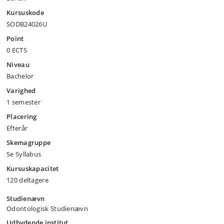
Kursuskode
SODB24026U
Point
0 ECTS
Niveau
Bachelor
Varighed
1 semester
Placering
Efterår
Skemagruppe
Se Syllabus
Kursuskapacitet
120 deltagere
Studienævn
Odontologisk Studienævn
Udbydende institut