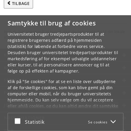
TILBAGE
Samtykke til brug af cookies
Hvis du har spørgsmål til kurset, skal du henvende dig til din lokale
Universitetet bruger tredjepartsprodukter til at
studieadministration.
registrere brugernes adfærd på hjemmesiden
(statistik) for løbende at forbedre vores service.
Desuden bruger universitetet tredjepartsprodukter til
KØBENHAVNS UNIVERSITET
markedsføring af for eksempel udvalgte uddannelser
eller kurser, til at personalisere annoncer og til at
KONTAKT
følge op på effekten af kampagner.
SERVICES
Klik på "Se cookies" for at se en liste over udbyderne
af de forskellige cookies, som kan blive gemt på din
FOR STUDERENDE OG ANSATTE
computer eller mobil, når du bruger universitetets
hjemmeside. Du kan selv vælge om du vil acceptere
JOB OG KARRIERE
eller afslå cookies, og du kan altid ændre dit samtykke
under
Cookie- og privatlivspolitik
som du finder i
NØDSITUATIONER
bunden af hver side.
Acceptér eller afslå
Statistik
Se cookies
Googles privatlivspolitik
WEB