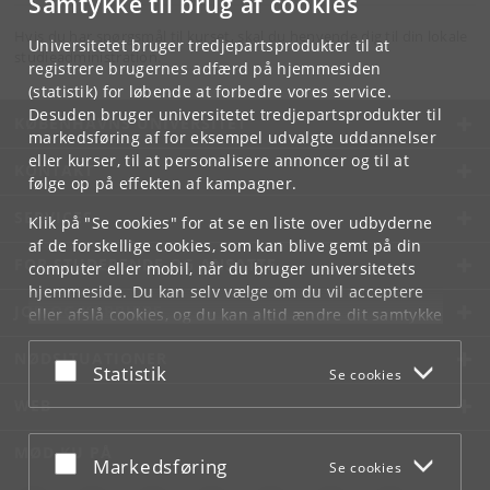
Samtykke til brug af cookies
Hvis du har spørgsmål til kurset, skal du henvende dig til din lokale
Universitetet bruger tredjepartsprodukter til at
studieadministration.
registrere brugernes adfærd på hjemmesiden
(statistik) for løbende at forbedre vores service.
Desuden bruger universitetet tredjepartsprodukter til
KØBENHAVNS UNIVERSITET
markedsføring af for eksempel udvalgte uddannelser
eller kurser, til at personalisere annoncer og til at
KONTAKT
følge op på effekten af kampagner.
SERVICES
Klik på "Se cookies" for at se en liste over udbyderne
af de forskellige cookies, som kan blive gemt på din
FOR STUDERENDE OG ANSATTE
computer eller mobil, når du bruger universitetets
hjemmeside. Du kan selv vælge om du vil acceptere
JOB OG KARRIERE
eller afslå cookies, og du kan altid ændre dit samtykke
under
Cookie- og privatlivspolitik
som du finder i
NØDSITUATIONER
bunden af hver side.
Acceptér eller afslå
Statistik
Se cookies
Googles privatlivspolitik
WEB
MØD KU PÅ
Acceptér eller afslå
Markedsføring
Se cookies