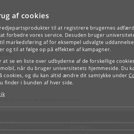
rug af cookies
tredjepartsprodukter til at registrere brugernes adfæ
e at forbedre vores service. Desuden bruger universitet
il markedsføring af for eksempel udvalgte uddannelser e
r og til at følge op på effekten af kampagner.
enter)
or at se en liste over udbyderne af de forskellige cooki
 mobil, når du bruger universitetets hjemmeside. Du k
slå cookies, og du kan altid ændre dit samtykke under
Co
 finder i bunden af hver side.
tik
ende dig til din lokale studieadministration.
NTAKT
FOR STUDERENDE OG
ANSATTE
d vej
KUnet
d en medarbejder