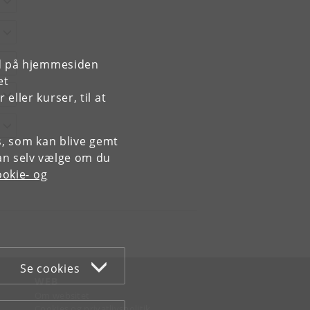
rd på hjemmesiden
et
ller kurser, til at
es, som kan blive gemt
an selv vælge om du
okie- og
Se cookies
WEB
Om websitet
Cookies og privatlivspolitik