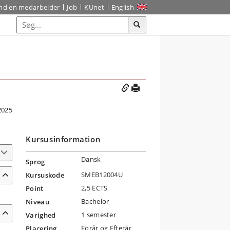
ind en medarbejder
Job
KUnet
English
2025
Kursusinformation
Dansk
Sprog
SMEB12004U
Kursuskode
2,5 ECTS
Point
Bachelor
Niveau
1 semester
Varighed
Forår og Efterår
Placering