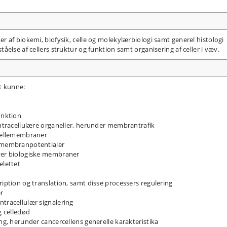
 af biokemi, biofysik, celle og molekylærbiologi samt generel histologi
else af cellers struktur og funktion samt organisering af celler i væv.
t kunne:
unktion
 intracellulære organeller, herunder membrantrafik
 cellemembraner
g membranpotentialer
over biologiske membraner
elettet
ription og translation, samt disse processers regulering
er
ntracellulær signalering
g celledød
ing, herunder cancercellens generelle karakteristika