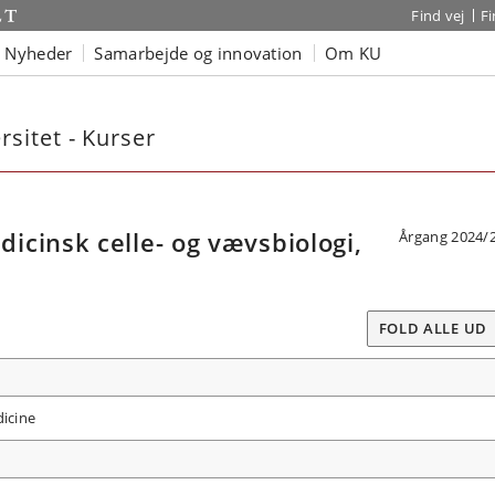
Find vej
F
Nyheder
Samarbejde og innovation
Om KU
sitet - Kurser
cinsk celle- og vævsbiologi,
Årgang 2024/
FOLD ALLE UD
dicine