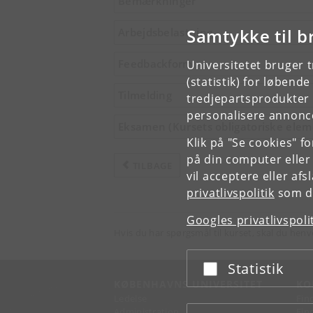
Bemærkninger
Samtykke til b
Arbejdsbelastning
Feedbackform
Universitetet bruger 
(statistik) for løbend
Tilmelding
tredjepartsprodukter t
personalisere annonce
Eksamen (Kursets obligatoriske elem
Klik på "Se cookies" f
på din computer eller
TILBAGE
vil acceptere eller af
privatlivspolitik
som du
Googles privatlivspoli
Hvis du har spørgsmål til kurset, skal du henv
Statistik
Acceptér eller afslå
KØBENHAVNS UNIVERSITET
KO
Ledelse
Fin
Administration
Fin