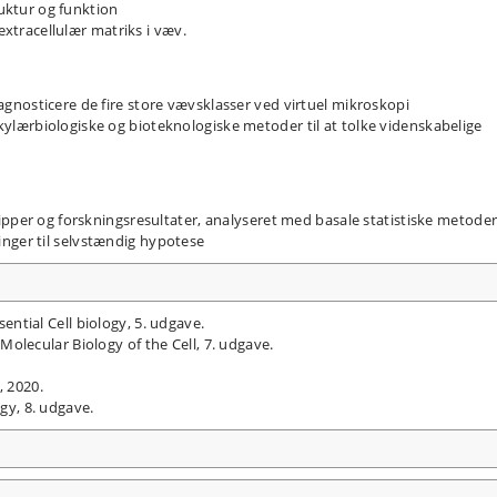
ruktur og funktion
 extracellulær matriks i væv.
nosticere de fire store vævsklasser ved virtuel mikroskopi
lærbiologiske og bioteknologiske metoder til at tolke videnskabelige
pper og forskningsresultater, analyseret med basale statistiske metoder,
ger til selvstændig hypotese
sential Cell biology, 5. udgave.
, Molecular Biology of the Cell, 7. udgave.
, 2020.
ogy, 8. udgave.