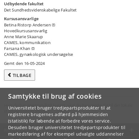
Udbydende fakultet
Det Sundhedsvidenskabelige Fakultet
Kursusansvarlige
Betina Ristorp Andersen
Hovedkursusansvarlig
Anne Marie Skaarup
CAMES, kommunikation
Farsana Khan
CAMES, gynækologisk undersøgelse
Gemt den 16-05-2024
TILBAGE
Samtykke til brug af cookies
Hvis du har spørgsmål til kurset, skal du henvende dig til din lokale
Universitetet bruger tredjepartsprodukter til at
studieadministration.
registrere brugernes adfærd på hjemmesiden
(statistik) for løbende at forbedre vores service.
Desuden bruger universitetet tredjepartsprodukter til
KØBENHAVNS UNIVERSITET
markedsføring af for eksempel udvalgte uddannelser