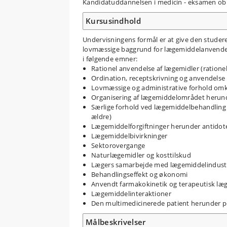
Kandidatuddannelsen i medicin - eksamen obl
Kursusindhold
Undervisningens formål er at give den studere
lovmæssige baggrund for lægemiddelanvendels
i følgende emner:
Rationel anvendelse af lægemidler (ratione
Ordination, receptskrivning og anvendelse 
Lovmæssige og administrative forhold omkr
Organisering af lægemiddelområdet herun
Særlige forhold ved lægemiddelbehandling 
ældre)
Lægemiddelforgiftninger herunder antidot
Lægemiddelbivirkninger
Sektorovergange
Naturlægemidler og kosttilskud
Lægers samarbejde med lægemiddelindust
Behandlingseffekt og økonomi
Anvendt farmakokinetik og terapeutisk l
Lægemiddelinteraktioner
Den multimedicinerede patient herunder 
Målbeskrivelser