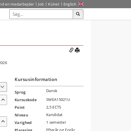
ind en medarbejder
Job
KUnet
English
2026
Kursusinformation
Dansk
Sprog
SMEA15021U
Kursuskode
2,5 ECTS
Point
Kandidat
Niveau
1 semester
Varighed
Efterår og Forår
Placering