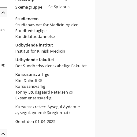
Se Syllabus
Skemagruppe
Studienævn
Studienævnet for Medicin og den
ses
Sundhedsfaglige
Kandidatuddannelse
Udbydende institut
Institut for Klinisk Medicin
Udbydende fakultet
 og
Det Sundhedsvidenskabelige Fakultet
Kursusansvarlige
Kim Dalhoff
Kursusansvarlig
Tonny Studsgaard Petersen
Eksamensansvarlig
Kursussekretær: Aysegul Aydemir:
aysegul.aydemir@regionh.dk
Gemt den 01-04-2025