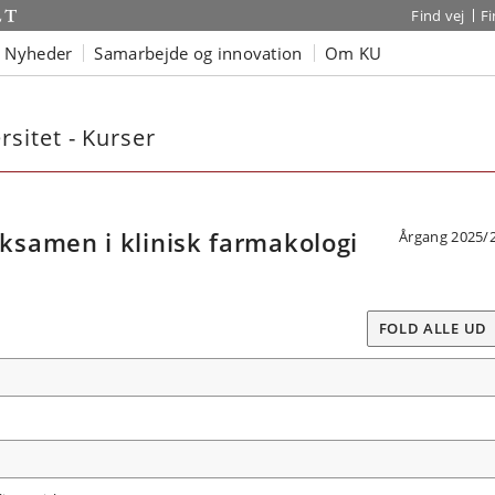
Find vej
F
Nyheder
Samarbejde og innovation
Om KU
sitet - Kurser
samen i klinisk farmakologi
Årgang 2025/
FOLD ALLE UD