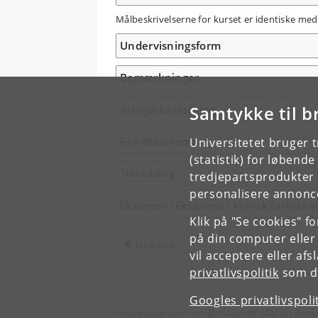
Målbeskrivelserne for kurset er identiske med
Undervisningsform
Bemærkninger
Samtykke til b
Arbejdsbelastning
Feedbackform
Universitetet bruger 
(statistik) for løbend
Tilmelding
tredjepartsprodukter t
personalisere annonce
Eksamen (Eksamen i klinisk farmakolo
Klik på "Se cookies" f
på din computer eller
TILBAGE
vil acceptere eller af
privatlivspolitik
som du
Googles privatlivspoli
Hvis du har spørgsmål til kurset, skal du henv