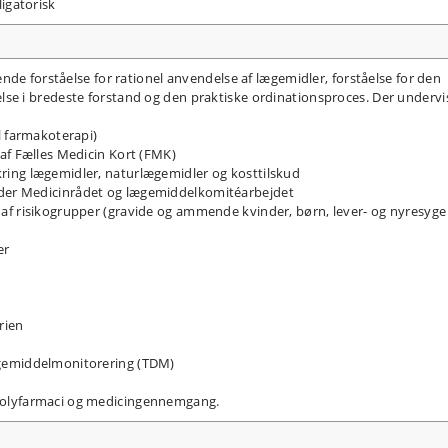
igatorisk
nde forståelse for rationel anvendelse af lægemidler, forståelse for den
e i bredeste forstand og den praktiske ordinationsproces. Der undervi
l farmakoterapi)
af Fælles Medicin Kort (FMK)
ing lægemidler, naturlægemidler og kosttilskud
der Medicinrådet og lægemiddelkomitéarbejdet
af risikogrupper (gravide og ammende kvinder, børn, lever- og nyresyge
er
rien
ægemiddelmonitorering (TDM)
polyfarmaci og medicingennemgang.