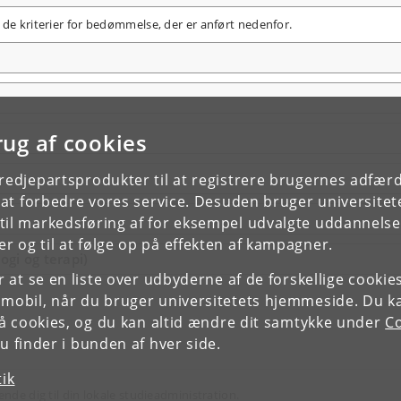
 de kriterier for bedømmelse, der er anført nedenfor.
rug af cookies
tredjepartsprodukter til at registrere brugernes adfæ
e at forbedre vores service. Desuden bruger universitet
il markedsføring af for eksempel udvalgte uddannelser e
r og til at følge op på effekten af kampagner.
gi og terapi)
or at se en liste over udbyderne af de forskellige cooki
 mobil, når du bruger universitetets hjemmeside. Du k
slå cookies, og du kan altid ændre dit samtykke under
Co
 finder i bunden af hver side.
tik
ende dig til din lokale studieadministration.