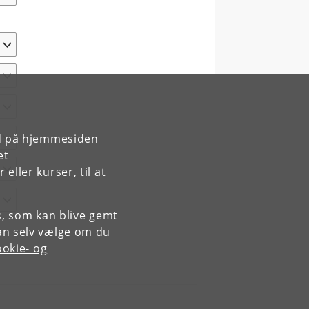
rd på hjemmesiden
et
ller kurser, til at
es, som kan blive gemt
an selv vælge om du
okie- og