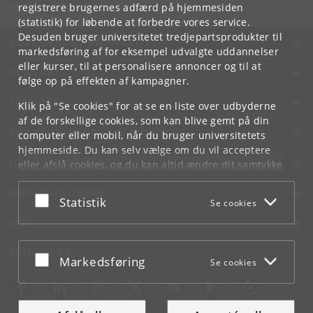
studieadministration.
registrere brugernes adfærd på hjemmesiden
(statistik) for løbende at forbedre vores service.
Desuden bruger universitetet tredjepartsprodukter til
KØBENHAVNS UNIVERSITET
markedsføring af for eksempel udvalgte uddannelser
eller kurser, til at personalisere annoncer og til at
KONTAKT
følge op på effekten af kampagner.
SERVICES
Klik på "Se cookies" for at se en liste over udbyderne
af de forskellige cookies, som kan blive gemt på din
FOR STUDERENDE OG ANSATTE
computer eller mobil, når du bruger universitetets
hjemmeside. Du kan selv vælge om du vil acceptere
JOB OG KARRIERE
eller afslå cookies, og du kan altid ændre dit samtykke
under
Cookie- og privatlivspolitik
som du finder i
NØDSITUATIONER
bunden af hver side.
Acceptér eller afslå
Statistik
Se cookies
Googles privatlivspolitik
WEB
MØD KU PÅ
Acceptér eller afslå
Markedsføring
Se cookies