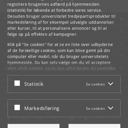
studieadministration.
registrere brugernes adfærd på hjemmesiden
(statistik) for løbende at forbedre vores service.
Desuden bruger universitetet tredjepartsprodukter til
KØBENHAVNS UNIVERSITET
markedsføring af for eksempel udvalgte uddannelser
eller kurser, til at personalisere annoncer og til at
KONTAKT
følge op på effekten af kampagner.
SERVICES
Klik på "Se cookies" for at se en liste over udbyderne
af de forskellige cookies, som kan blive gemt på din
FOR STUDERENDE OG ANSATTE
computer eller mobil, når du bruger universitetets
hjemmeside. Du kan selv vælge om du vil acceptere
JOB OG KARRIERE
eller afslå cookies, og du kan altid ændre dit samtykke
under
Cookie- og privatlivspolitik
som du finder i
NØDSITUATIONER
bunden af hver side.
Acceptér eller afslå
Statistik
Se cookies
Googles privatlivspolitik
WEB
MØD KU PÅ
Acceptér eller afslå
Markedsføring
Se cookies