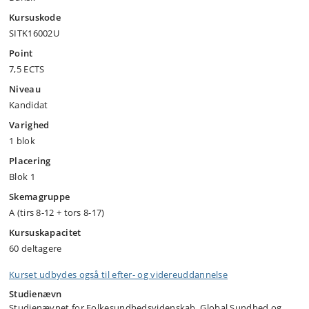
Kursuskode
SITK16002U
Point
7,5 ECTS
Niveau
Kandidat
Varighed
1 blok
Placering
Blok 1
Skemagruppe
A (tirs 8-12 + tors 8-17)
Kursuskapacitet
60 deltagere
Kurset udbydes også til efter- og videreuddannelse
Studienævn
Studienævnet for Folkesundhedsvidenskab, Global Sundhed og