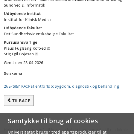
Sundhed & Informatik
Udbydende institut
Institut for Klinisk Medicin
Udbydende fakultet
Det Sundhedsvidenskabelige Fakultet
Kursusansvarlige
Klaus Fuglsang Kofoed
Stig Egil Bojesen
Gemt den 23-04-2026
Se skema
26E-;S&I1KA;;Patientforløb: Sygdom, diagnostik og behandling
TILBAGE
Samtykke til brug af cookies
Hvis du har spørgsmål til kurset, skal du henvende dig til din lokale
Universitetet bruger tredjepartsprodukter til at