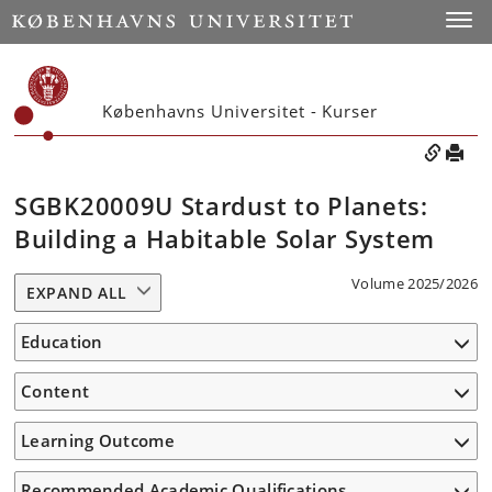
Toggle
Københavns Universitet - Kurser
SGBK20009U Stardust to Planets:
Building a Habitable Solar System
Volume 2025/2026
EXPAND ALL
Education
Content
Learning Outcome
Recommended Academic Qualifications