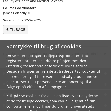
Faculty of Health and Medical Sciences
Course Coordinators
James Connelly
Saved on the 22-09-2025
TILBAGE
Samtykke til brug af cookies
Hvis du har spørgsmål til kurset, skal du henvende dig til din lokale
Universitetet bruger tredjepartsprodukter til at
studieadministration.
registrere brugernes adfærd på hjemmesiden
(statistik) for løbende at forbedre vores service.
Desuden bruger universitetet tredjepartsprodukter til
KØBENHAVNS UNIVERSITET
markedsføring af for eksempel udvalgte uddannelser
eller kurser, til at personalisere annoncer og til at
KONTAKT
følge op på effekten af kampagner.
SERVICES
Klik på "Se cookies" for at se en liste over udbyderne
af de forskellige cookies, som kan blive gemt på din
FOR STUDERENDE OG ANSATTE
computer eller mobil, når du bruger universitetets