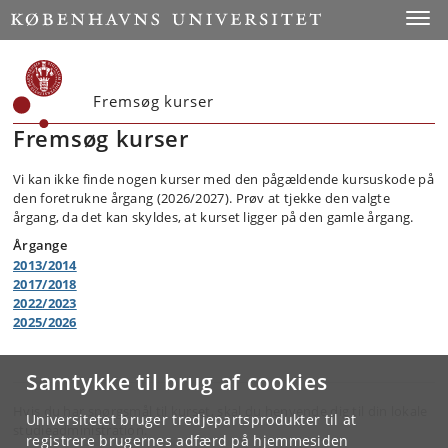
Toggle
Fremsøg kurser
Fremsøg kurser
Vi kan ikke finde nogen kurser med den pågældende kursuskode på
den foretrukne årgang (2026/2027). Prøv at tjekke den valgte
årgang, da det kan skyldes, at kurset ligger på den gamle årgang.
Årgange
2013/2014
2017/2018
2022/2023
2025/2026
Samtykke til brug af cookies
Hvis du har spørgsmål til kurset, skal du henvende dig til din lokale
Universitetet bruger tredjepartsprodukter til at
studieadministration.
registrere brugernes adfærd på hjemmesiden