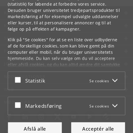
(statistik) for løbende at forbedre vores service.
Desuden bruger universitetet tredjepartsprodukter til
KØBENHAVNS UNIVERSITET
markedsføring af for eksempel udvalgte uddannelser
eller kurser, til at personalisere annoncer og til at
KONTAKT
følge op på effekten af kampagner.
SERVICES
Klik på "Se cookies" for at se en liste over udbyderne
af de forskellige cookies, som kan blive gemt på din
FOR STUDERENDE OG ANSATTE
computer eller mobil, når du bruger universitetets
hjemmeside. Du kan selv vælge om du vil acceptere
JOB OG KARRIERE
eller afslå cookies, og du kan altid ændre dit samtykke
under
Cookie- og privatlivspolitik
som du finder i
NØDSITUATIONER
bunden af hver side.
Acceptér eller afslå
Statistik
Se cookies
Googles privatlivspolitik
WEB
MØD KU PÅ
Acceptér eller afslå
Markedsføring
Se cookies
Afslå alle
Acceptér alle