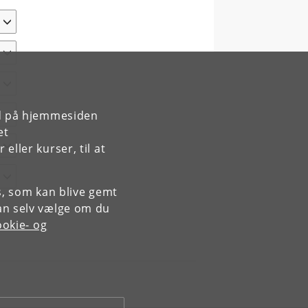
rd på hjemmesiden
et
ller kurser, til at
es, som kan blive gemt
an selv vælge om du
okie- og