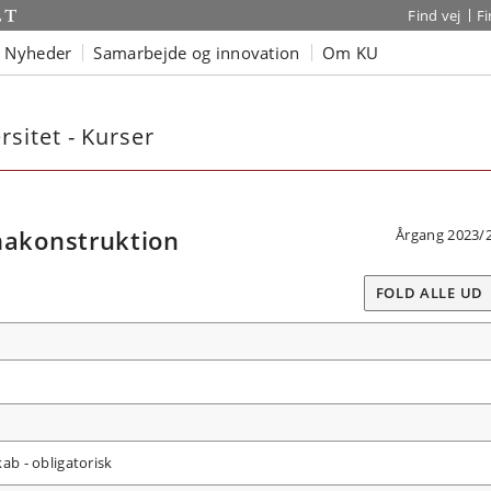
Find vej
F
Nyheder
Samarbejde og innovation
Om KU
sitet - Kurser
akonstruktion
Årgang 2023/
FOLD ALLE UD
b - obligatorisk