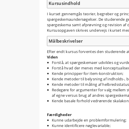
Kursusindhold
I kurset gennemgås teorier, begreber og prin
spørgeskemaundersøgelser. De studerende genn
spørgeskema samt afprøvning og revision af d
Kursusopgaven skrives undervejs i kurset med
Målbeskrivelser
Efter endt kursus forventes den studerende a
Viden
Forstå, at spørgeskemaer udvikles og vurder
Forstå hvad der menes med konceptualiseri
Kende principper for item-konstruktion;
Kende metoder til belysning af indholds-, beg
Kende metoder til måling af helbredsstatus
Redegøre for argumenter for valg mellem 
af egne versus brug af andres spørgeskema
Kende basale forhold vedrørende skalakons
Færdigheder
Kunne udarbejde en problemformulering;
Kunne identificere nøglevariable;