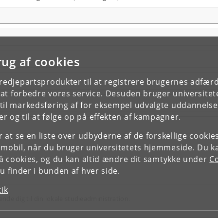
rug af cookies
tredjepartsprodukter til at registrere brugernes adfæ
e at forbedre vores service. Desuden bruger universitet
il markedsføring af for eksempel udvalgte uddannelser e
r og til at følge op på effekten af kampagner.
or at se en liste over udbyderne af de forskellige cooki
 mobil, når du bruger universitetets hjemmeside. Du k
slå cookies, og du kan altid ændre dit samtykke under
Co
 finder i bunden af hver side.
tik
ende dig til din lokale studieadministration.