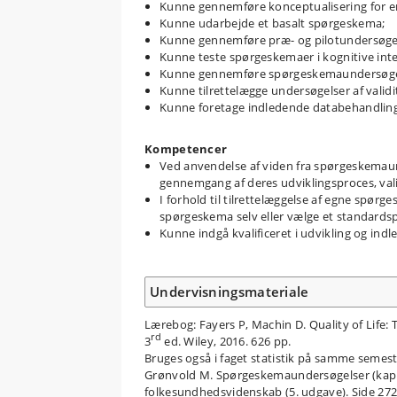
Kunne gennemføre konceptualisering for en 
Kunne udarbejde et basalt spørgeskema;
Kunne gennemføre præ- og pilotundersøge
Kunne teste spørgeskemaer i kognitive int
Kunne gennemføre spørgeskemaundersøge
Kunne tilrettelægge undersøgelser af validite
Kunne foretage indledende databehandling 
Kompetencer
Ved anvendelse af viden fra spørgeskemaun
gennemgang af deres udviklingsproces, valid
I forhold til tilrettelæggelse af egne spør
spørgeskema selv eller vælge et standard
Kunne indgå kvalificeret i udvikling og ind
Undervisningsmateriale
Lærebog: Fayers P, Machin D. Quality of Life:
rd
3
ed. Wiley, 2016. 626 pp.
Bruges også i faget statistik på samme semes
Grønvold M. Spørgeskemaundersøgelser (kap. 11
folkesundhedsvidenskab (5. udgave). Side 272