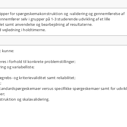
cipper for spørgeskemakonstruktion og -validering og gennemførelse af
emfører selv i grupper på 1-3 studerende udvikling af et lille
et samt anvendelse og bearbejdning af resultaterne.
 vejledning i holdtimerne.
t kunne:
es i forhold til konkrete problemstillinger;
ng og variabelliste;
rebs- og kriterievaliditet samt reliabilitet;
;
standardspørgeskemaer versus specifikke spørgeskemaer samt for udvikl
er;
truktion og skalavalidering.