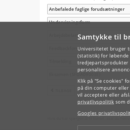
Anbefalede faglige forudsætninger
Undervisningsform
Samtykke til b
Arbejdsbelastning
Feedbackform
Universitetet bruger 
(statistik) for løbend
Tilmelding
tredjepartsprodukter t
personalisere annonce
Eksamen (SFOA09003E)
Klik på "Se cookies" f
på din computer eller
TILBAGE
vil acceptere eller af
privatlivspolitik
som du
Googles privatlivspoli
Hvis du har spørgsmål til kurset, skal du henv