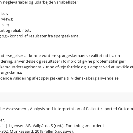
nøglevariabel og udarbejde variabelliste;
lser;
erviews;
lser;
t og reliabilitet;
og –kontrol af resultater fra spørgeskema.
dersøgelser at kunne vurdere spørgeskemaers kvalitet ud fra en
ering, anvendelse og resultater i forhold til givne problemstillinger;
geskemaundersøgelser at kunne afveje fordele og ulemper ved at udvikle e
spørgeskema;
ledende validering af et spørgeskema til videnskabelig anvendelse.
 The Assessment, Analysis and Interpretation of Patient-reported Outcom
ter.
). I: Jensen AB, Vallgårda S (red.). Forskningsmetoder i
-302. Munksgaard, 2019 (eller 6.udgave).