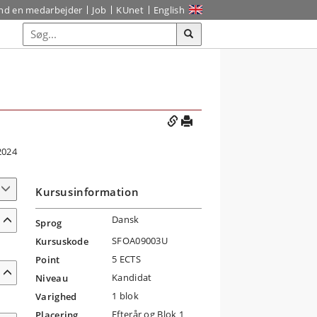
ind en medarbejder
Job
KUnet
English
2024
Kursusinformation
Dansk
Sprog
SFOA09003U
Kursuskode
5 ECTS
Point
Kandidat
Niveau
1 blok
Varighed
Efterår og Blok 1
Placering