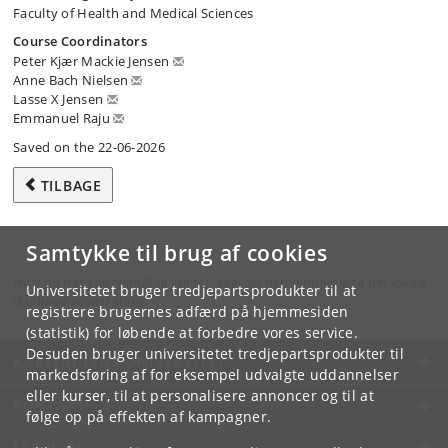
Faculty of Health and Medical Sciences
Course Coordinators
Peter Kjær Mackie Jensen
Anne Bach Nielsen
Lasse X Jensen
Emmanuel Raju
Saved on the 22-06-2026
TILBAGE
Samtykke til brug af cookies
Hvis du har spørgsmål til kurset, skal du henvende dig til din lokale
Universitetet bruger tredjepartsprodukter til at
studieadministration.
registrere brugernes adfærd på hjemmesiden
(statistik) for løbende at forbedre vores service.
Desuden bruger universitetet tredjepartsprodukter til
KØBENHAVNS UNIVERSITET
markedsføring af for eksempel udvalgte uddannelser
eller kurser, til at personalisere annoncer og til at
KONTAKT
følge op på effekten af kampagner.
SERVICES