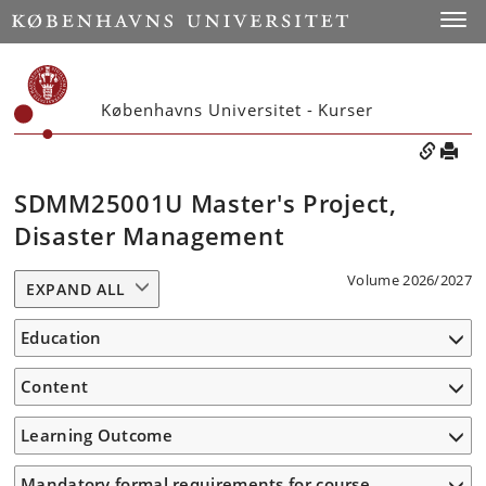
Toggle
Københavns Universitet - Kurser
SDMM25001U Master's Project,
Disaster Management
Volume 2026/2027
EXPAND ALL
Education
Content
Learning Outcome
Mandatory formal requirements for course