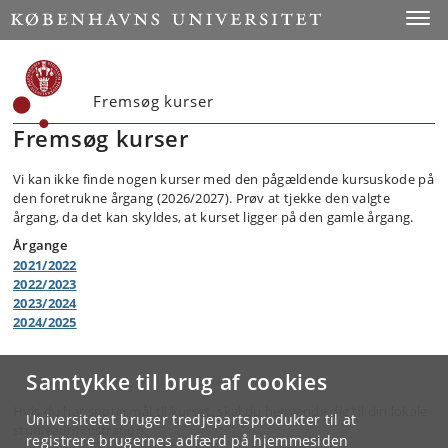
Toggle
Fremsøg kurser
Fremsøg kurser
Vi kan ikke finde nogen kurser med den pågældende kursuskode på
den foretrukne årgang (2026/2027). Prøv at tjekke den valgte
årgang, da det kan skyldes, at kurset ligger på den gamle årgang.
Årgange
2021/2022
2022/2023
2023/2024
2024/2025
Samtykke til brug af cookies
Hvis du har spørgsmål til kurset, skal du henvende dig til din lokale
Universitetet bruger tredjepartsprodukter til at
studieadministration.
registrere brugernes adfærd på hjemmesiden