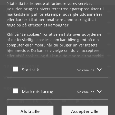
(statistik) for løbende at forbedre vores service.
Desuden bruger universitetet tredjepartsprodukter til
KØBENHAVNS UNIVERSITET
markedsføring af for eksempel udvalgte uddannelser
eller kurser, til at personalisere annoncer og til at
KONTAKT
følge op på effekten af kampagner.
SERVICES
Klik på "Se cookies" for at se en liste over udbyderne
af de forskellige cookies, som kan blive gemt på din
FOR STUDERENDE OG ANSATTE
computer eller mobil, når du bruger universitetets
hjemmeside. Du kan selv vælge om du vil acceptere
JOB OG KARRIERE
eller afslå cookies, og du kan altid ændre dit samtykke
under
Cookie- og privatlivspolitik
som du finder i
NØDSITUATIONER
bunden af hver side.
Acceptér eller afslå
Statistik
Se cookies
Googles privatlivspolitik
WEB
MØD KU PÅ
Acceptér eller afslå
Markedsføring
Se cookies
Afslå alle
Acceptér alle