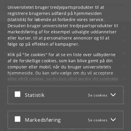
Hvis du har spørgsmål til kurset, skal du henvende dig til din lokale
Universitetet bruger tredjepartsprodukter til at
studieadministration.
registrere brugernes adfærd på hjemmesiden
(statistik) for løbende at forbedre vores service.
Desuden bruger universitetet tredjepartsprodukter til
KØBENHAVNS UNIVERSITET
markedsføring af for eksempel udvalgte uddannelser
eller kurser, til at personalisere annoncer og til at
KONTAKT
følge op på effekten af kampagner.
SERVICES
Klik på "Se cookies" for at se en liste over udbyderne
af de forskellige cookies, som kan blive gemt på din
FOR STUDERENDE OG ANSATTE
computer eller mobil, når du bruger universitetets
hjemmeside. Du kan selv vælge om du vil acceptere
JOB OG KARRIERE
eller afslå cookies, og du kan altid ændre dit samtykke
under
Cookie- og privatlivspolitik
som du finder i
NØDSITUATIONER
bunden af hver side.
Acceptér eller afslå
Statistik
Se cookies
Googles privatlivspolitik
WEB
MØD KU PÅ
Acceptér eller afslå
Markedsføring
Se cookies