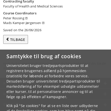
Contracting faculty
Faculty of Health and Medical Sciences
Course Coordinators
Peter Rossing
Mads Kamper-Jørgensen
Saved on the 26/06/2026
TILBAGE
Samtykke til brug af cookies
Hvis du har spørgsmål til kurset, skal du henvende dig til din lokale
Universitetet bruger tredjepartsprodukter til at
studieadministration.
registrere brugernes adfærd på hjemmesiden
(statistik) for løbende at forbedre vores service.
Desuden bruger universitetet tredjepartsprodukter til
KØBENHAVNS UNIVERSITET
markedsføring af for eksempel udvalgte uddannelser
eller kurser, til at personalisere annoncer og til at
KONTAKT
følge op på effekten af kampagner.
SERVICES
Klik på "Se cookies" for at se en liste over udbyderne
af de forskellige cookies, som kan blive gemt på din