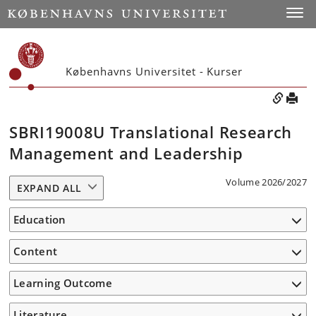
Toggle
Københavns Universitet - Kurser
SBRI19008U Translational Research
Management and Leadership
Volume 2026/2027
EXPAND ALL
Education
Content
Learning Outcome
Literature