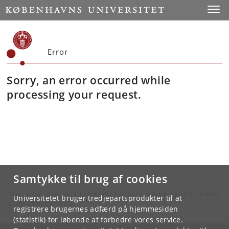
Toggle
Error
Sorry, an error occurred while
processing your request.
Samtykke til brug af cookies
Hvis du har spørgsmål til kurset, skal du henvende dig til din lokale
Universitetet bruger tredjepartsprodukter til at
studieadministration.
registrere brugernes adfærd på hjemmesiden
(statistik) for løbende at forbedre vores service.