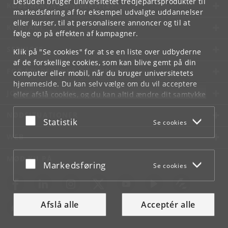
Desuden bruger universitetet tredjepartsprodukter til
KØBENHAVNS UNIVERSITET
markedsføring af for eksempel udvalgte uddannelser
eller kurser, til at personalisere annoncer og til at
KONTAKT
følge op på effekten af kampagner.
SERVICES
Klik på "Se cookies" for at se en liste over udbyderne
af de forskellige cookies, som kan blive gemt på din
FOR STUDERENDE OG ANSATTE
computer eller mobil, når du bruger universitetets
hjemmeside. Du kan selv vælge om du vil acceptere
JOB OG KARRIERE
eller afslå cookies, og du kan altid ændre dit samtykke
under
Cookie- og privatlivspolitik
som du finder i
NØDSITUATIONER
bunden af hver side.
Acceptér eller afslå
Statistik
Se cookies
Googles privatlivspolitik
WEB
MØD KU PÅ
Acceptér eller afslå
Markedsføring
Se cookies
Afslå alle
Acceptér alle