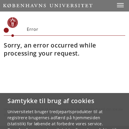
Toggle
Error
Sorry, an error occurred while
processing your request.
Samtykke til brug af cookies
Hvis du har spørgsmål til kurset, skal du henvende dig til din lokale
Universitetet bruger tredjepartsprodukter til at
studieadministration.
registrere brugernes adfærd på hjemmesiden
(statistik) for løbende at forbedre vores service.