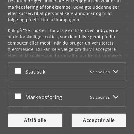
Desuden bruger universitetet tredjepartsprodukter til
KØBENHAVNS UNIVERSITET
markedsføring af for eksempel udvalgte uddannelser
eller kurser, til at personalisere annoncer og til at
KONTAKT
følge op på effekten af kampagner.
SERVICES
Klik på "Se cookies" for at se en liste over udbyderne
af de forskellige cookies, som kan blive gemt på din
FOR STUDERENDE OG ANSATTE
computer eller mobil, når du bruger universitetets
hjemmeside. Du kan selv vælge om du vil acceptere
JOB OG KARRIERE
eller afslå cookies, og du kan altid ændre dit samtykke
under
Cookie- og privatlivspolitik
som du finder i
NØDSITUATIONER
bunden af hver side.
Acceptér eller afslå
Statistik
Se cookies
Googles privatlivspolitik
WEB
MØD KU PÅ
Acceptér eller afslå
Markedsføring
Se cookies
Afslå alle
Acceptér alle