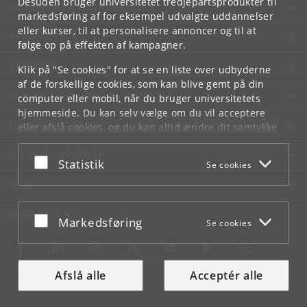
Desuden bruger universitetet tredjepartsprodukter til
KØBENHAVNS UNIVERSITET
markedsføring af for eksempel udvalgte uddannelser
eller kurser, til at personalisere annoncer og til at
KONTAKT
følge op på effekten af kampagner.
SERVICES
Klik på "Se cookies" for at se en liste over udbyderne
af de forskellige cookies, som kan blive gemt på din
FOR STUDERENDE OG ANSATTE
computer eller mobil, når du bruger universitetets
hjemmeside. Du kan selv vælge om du vil acceptere
JOB OG KARRIERE
eller afslå cookies, og du kan altid ændre dit samtykke
under
Cookie- og privatlivspolitik
som du finder i
NØDSITUATIONER
bunden af hver side.
Acceptér eller afslå
Statistik
Se cookies
Googles privatlivspolitik
WEB
MØD KU PÅ
Acceptér eller afslå
Markedsføring
Se cookies
Afslå alle
Acceptér alle