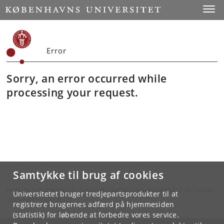
Toggle
Error
Sorry, an error occurred while
processing your request.
Samtykke til brug af cookies
Hvis du har spørgsmål til kurset, skal du henvende dig til din lokale
Universitetet bruger tredjepartsprodukter til at
studieadministration.
registrere brugernes adfærd på hjemmesiden
(statistik) for løbende at forbedre vores service.