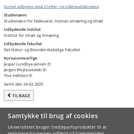
Kurset udbydes også til efter- og videreuddannelse
Studienævn
Studienævn for Fødevarer, Human ernæring og Idræt
Udbydende institut
Institut for Idræt og Ernæring
Udbydende fakultet
Det Natur- og Biovidenskabelige Fakultet
Kursusansvarlige
Jesper Lundbye-Jensen
Jørgen Wojtaszewski
Ylva Hellsten
Gemt den 24-02-2025
TILBAGE
Samtykke til brug af cookies
Hvis du har spørgsmål til kurset, skal du henvende dig til din lokale
Universitetet bruger tredjepartsprodukter til at
studieadministration.
registrere brugernes adfærd på hjemmesiden