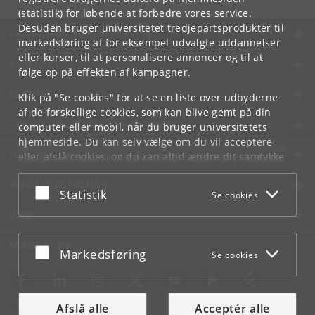
(statistik) for løbende at forbedre vores service.
Desuden bruger universitetet tredjepartsprodukter til
KØBENHAVNS UNIVERSITET
markedsføring af for eksempel udvalgte uddannelser
eller kurser, til at personalisere annoncer og til at
KONTAKT
følge op på effekten af kampagner.
SERVICES
Klik på "Se cookies" for at se en liste over udbyderne
af de forskellige cookies, som kan blive gemt på din
FOR STUDERENDE OG ANSATTE
computer eller mobil, når du bruger universitetets
hjemmeside. Du kan selv vælge om du vil acceptere
JOB OG KARRIERE
eller afslå cookies, og du kan altid ændre dit samtykke
under
Cookie- og privatlivspolitik
som du finder i
NØDSITUATIONER
bunden af hver side.
Acceptér eller afslå
Statistik
Se cookies
Googles privatlivspolitik
WEB
MØD KU PÅ
Acceptér eller afslå
Markedsføring
Se cookies
Afslå alle
Acceptér alle