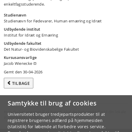
enkeltfagsstuderende.
Studienævn
Studienævn for Fødevarer, Human ernæring og Idræt
Udbydende institut
Institut for Idræt og Ernæring
Udbydende fakultet
Det Natur- og Biovidenskabelige Fakultet
Kursusansvarlige
Jacob Wienecke
Gemt den 30-04-2026
TILBAGE
Samtykke til brug af cookies
Hvis du har spørgsmål til kurset, skal du henvende dig til din lokale
Universitetet bruger tredjepartsprodukter til at
studieadministration.
registrere brugernes adfærd på hjemmesiden
(statistik) for løbende at forbedre vores service.