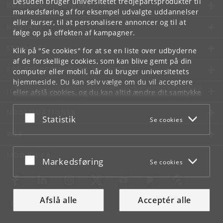
Desuden bruger universitetet tredjepartsprodukter til
KØBENHAVNS UNIVERSITET
markedsføring af for eksempel udvalgte uddannelser
eller kurser, til at personalisere annoncer og til at
KONTAKT
følge op på effekten af kampagner.
SERVICES
Klik på "Se cookies" for at se en liste over udbyderne
af de forskellige cookies, som kan blive gemt på din
FOR STUDERENDE OG ANSATTE
computer eller mobil, når du bruger universitetets
hjemmeside. Du kan selv vælge om du vil acceptere
JOB OG KARRIERE
eller afslå cookies, og du kan altid ændre dit samtykke
under
Cookie- og privatlivspolitik
som du finder i
NØDSITUATIONER
bunden af hver side.
Acceptér eller afslå
Statistik
Se cookies
Googles privatlivspolitik
WEB
MØD KU PÅ
Acceptér eller afslå
Markedsføring
Se cookies
Afslå alle
Acceptér alle