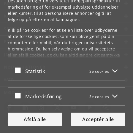
Desuden bruger universitetet tredjepartsprodukter til
KØBENHAVNS UNIVERSITET
markedsføring af for eksempel udvalgte uddannelser
eller kurser, til at personalisere annoncer og til at
KONTAKT
følge op på effekten af kampagner.
SERVICES
Klik på "Se cookies" for at se en liste over udbyderne
af de forskellige cookies, som kan blive gemt på din
FOR STUDERENDE OG ANSATTE
computer eller mobil, når du bruger universitetets
hjemmeside. Du kan selv vælge om du vil acceptere
JOB OG KARRIERE
eller afslå cookies, og du kan altid ændre dit samtykke
under
Cookie- og privatlivspolitik
som du finder i
NØDSITUATIONER
bunden af hver side.
Acceptér eller afslå
Statistik
Se cookies
Googles privatlivspolitik
WEB
MØD KU PÅ
Acceptér eller afslå
Markedsføring
Se cookies
Afslå alle
Acceptér alle