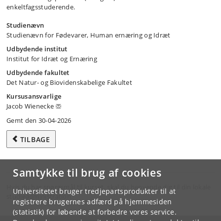
enkeltfagsstuderende.
Studienævn
Studienævn for Fødevarer, Human ernæring og Idræt
Udbydende institut
Institut for Idræt og Ernæring
Udbydende fakultet
Det Natur- og Biovidenskabelige Fakultet
Kursusansvarlige
Jacob Wienecke
Gemt den 30-04-2026
TILBAGE
Samtykke til brug af cookies
Hvis du har spørgsmål til kurset, skal du henvende dig til din lokale
Universitetet bruger tredjepartsprodukter til at
studieadministration.
registrere brugernes adfærd på hjemmesiden
(statistik) for løbende at forbedre vores service.