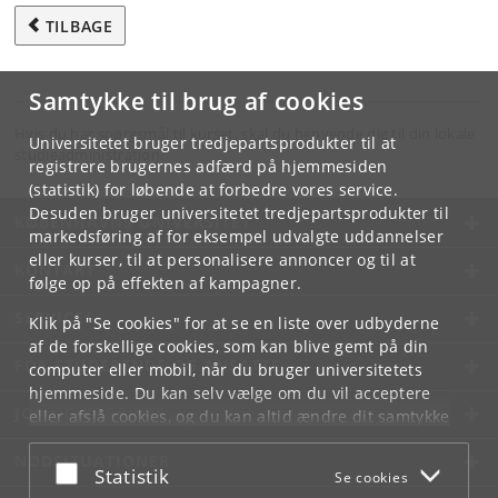
TILBAGE
Samtykke til brug af cookies
Hvis du har spørgsmål til kurset, skal du henvende dig til din lokale
Universitetet bruger tredjepartsprodukter til at
studieadministration.
registrere brugernes adfærd på hjemmesiden
(statistik) for løbende at forbedre vores service.
Desuden bruger universitetet tredjepartsprodukter til
KØBENHAVNS UNIVERSITET
markedsføring af for eksempel udvalgte uddannelser
eller kurser, til at personalisere annoncer og til at
KONTAKT
følge op på effekten af kampagner.
SERVICES
Klik på "Se cookies" for at se en liste over udbyderne
af de forskellige cookies, som kan blive gemt på din
FOR STUDERENDE OG ANSATTE
computer eller mobil, når du bruger universitetets
hjemmeside. Du kan selv vælge om du vil acceptere
JOB OG KARRIERE
eller afslå cookies, og du kan altid ændre dit samtykke
under
Cookie- og privatlivspolitik
som du finder i
NØDSITUATIONER
bunden af hver side.
Acceptér eller afslå
Statistik
Se cookies