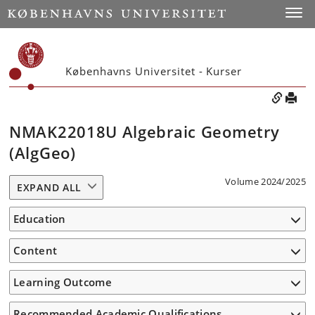
Toggle
Københavns Universitet - Kurser
NMAK22018U Algebraic Geometry
(AlgGeo)
Volume 2024/2025
EXPAND ALL
Education
Content
Learning Outcome
Recommended Academic Qualifications