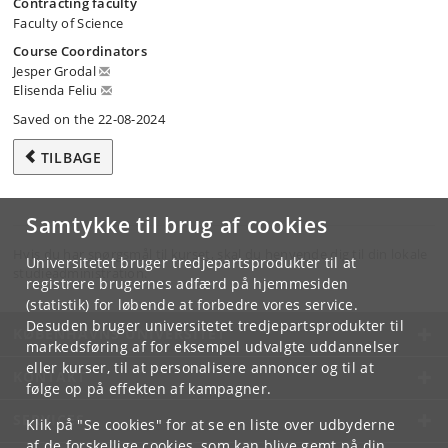
Contracting faculty
Faculty of Science
Course Coordinators
Jesper Grodal
Elisenda Feliu
Saved on the 22-08-2024
TILBAGE
Samtykke til brug af cookies
Hvis du har spørgsmål til kurset, skal du henvende dig til din lokale
Universitetet bruger tredjepartsprodukter til at
studieadministration.
registrere brugernes adfærd på hjemmesiden
(statistik) for løbende at forbedre vores service.
Desuden bruger universitetet tredjepartsprodukter til
KØBENHAVNS UNIVERSITET
markedsføring af for eksempel udvalgte uddannelser
eller kurser, til at personalisere annoncer og til at
KONTAKT
følge op på effekten af kampagner.
SERVICES
Klik på "Se cookies" for at se en liste over udbyderne
af de forskellige cookies, som kan blive gemt på din