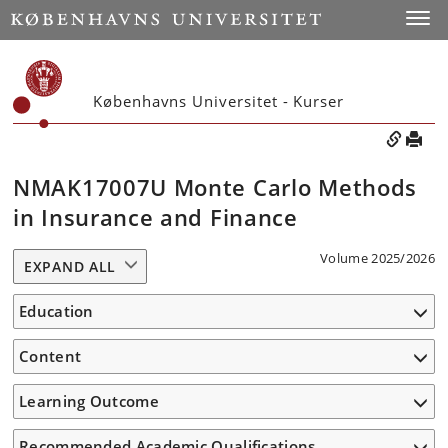
Toggle
Københavns Universitet - Kurser
NMAK17007U Monte Carlo Methods
in Insurance and Finance
Volume 2025/2026
EXPAND ALL
Education
Content
Learning Outcome
Recommended Academic Qualifications