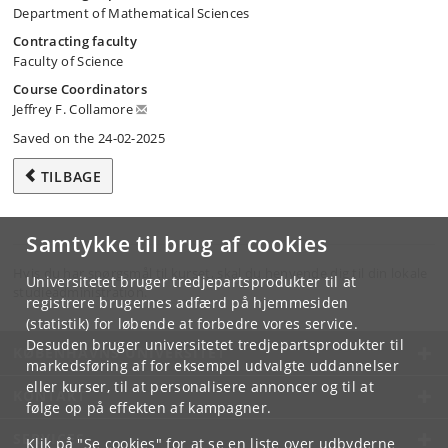
Department of Mathematical Sciences
Contracting faculty
Faculty of Science
Course Coordinators
Jeffrey F. Collamore
Saved on the 24-02-2025
TILBAGE
Samtykke til brug af cookies
Hvis du har spørgsmål til kurset, skal du henvende dig til din lokale
Universitetet bruger tredjepartsprodukter til at
studieadministration.
registrere brugernes adfærd på hjemmesiden
(statistik) for løbende at forbedre vores service.
Desuden bruger universitetet tredjepartsprodukter til
KØBENHAVNS UNIVERSITET
markedsføring af for eksempel udvalgte uddannelser
eller kurser, til at personalisere annoncer og til at
KONTAKT
følge op på effekten af kampagner.
SERVICES
Klik på "Se cookies" for at se en liste over udbyderne