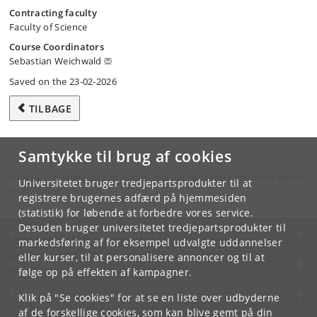
Contracting faculty
Faculty of Science
Course Coordinators
Sebastian Weichwald
Saved on the 23-02-2026
TILBAGE
Samtykke til brug af cookies
Hvis du har spørgsmål til kurset, skal du henvende dig til din lokale
Universitetet bruger tredjepartsprodukter til at
studieadministration.
registrere brugernes adfærd på hjemmesiden
(statistik) for løbende at forbedre vores service.
Desuden bruger universitetet tredjepartsprodukter til
KØBENHAVNS UNIVERSITET
markedsføring af for eksempel udvalgte uddannelser
eller kurser, til at personalisere annoncer og til at
KONTAKT
følge op på effekten af kampagner.
SERVICES
Klik på "Se cookies" for at se en liste over udbyderne
af de forskellige cookies, som kan blive gemt på din