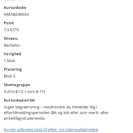
Kursuskode
NMAB20003U
Point
7,5 ECTS
Niveau
Bachelor
Varighed
1 blok
Placering
Blok 3
Skemagruppe
A (tirs 8-12 + tors 8-17)
Kursuskapacitet
Ingen begrænsning – medmindre du tilmelder dig i
eftertilmeldingsperioden (BA og KA) eller som merit- eller
enkeltfagsstuderende.
Kurset udbydes også til efter- og videreuddannelse