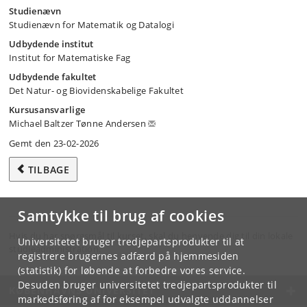
Studienævn
Studienævn for Matematik og Datalogi
Udbydende institut
Institut for Matematiske Fag
Udbydende fakultet
Det Natur- og Biovidenskabelige Fakultet
Kursusansvarlige
Michael Baltzer Tønne Andersen
Gemt den 23-02-2026
TILBAGE
Samtykke til brug af cookies
Hvis du har spørgsmål til kurset, skal du henvende dig til din lokale
Universitetet bruger tredjepartsprodukter til at
studieadministration.
registrere brugernes adfærd på hjemmesiden
(statistik) for løbende at forbedre vores service.
Desuden bruger universitetet tredjepartsprodukter til
KØBENHAVNS UNIVERSITET
markedsføring af for eksempel udvalgte uddannelser