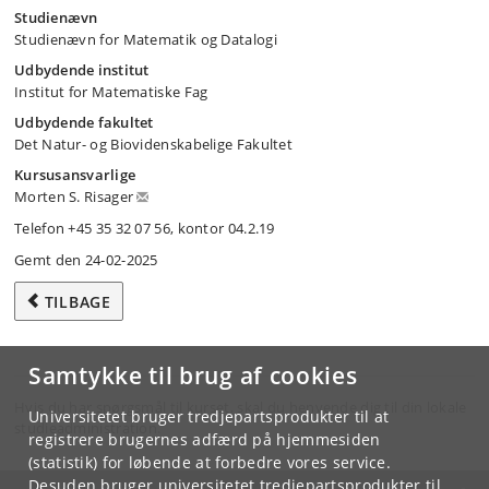
Studienævn
Studienævn for Matematik og Datalogi
Udbydende institut
Institut for Matematiske Fag
Udbydende fakultet
Det Natur- og Biovidenskabelige Fakultet
Kursusansvarlige
Morten S. Risager
Telefon +45 35 32 07 56, kontor 04.2.19
Gemt den 24-02-2025
TILBAGE
Samtykke til brug af cookies
Hvis du har spørgsmål til kurset, skal du henvende dig til din lokale
Universitetet bruger tredjepartsprodukter til at
studieadministration.
registrere brugernes adfærd på hjemmesiden
(statistik) for løbende at forbedre vores service.
Desuden bruger universitetet tredjepartsprodukter til