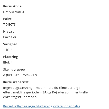
Kursuskode
NMAB16001U
Point
7,5 ECTS
Niveau
Bachelor
Varighed
1 blok
Placering
Blok 4
Skemagruppe
A (tirs 8-12 + tors 8-17)
Kursuskapacitet
Ingen begrænsning – medmindre du tilmelder dig i
eftertilmeldingsperioden (BA og KA) eller som merit- eller
enkeltfagsstuderende.
Kurset udbydes også til efter- og videreuddannelse