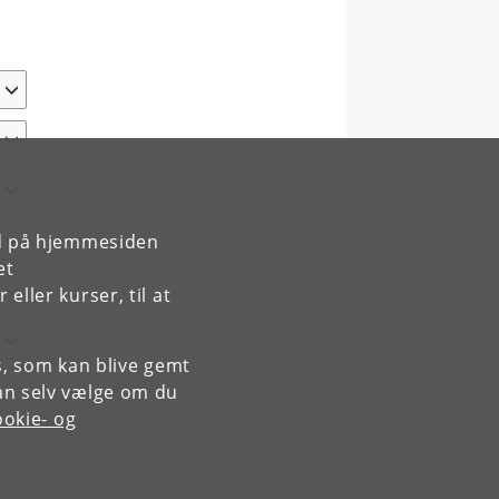
rd på hjemmesiden
et
ller kurser, til at
es, som kan blive gemt
an selv vælge om du
okie- og