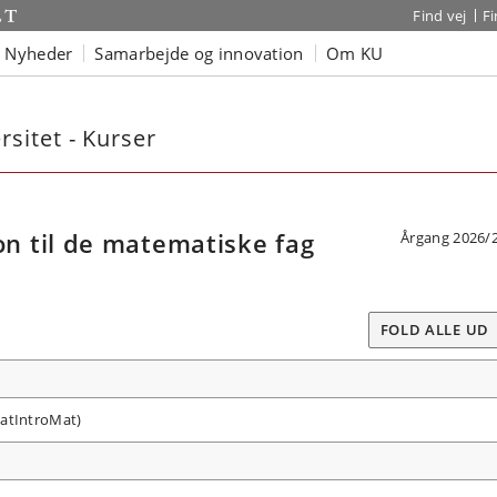
Find vej
F
Nyheder
Samarbejde og innovation
Om KU
sitet - Kurser
 til de matematiske fag
Årgang 2026/
FOLD ALLE UD
MatIntroMat)