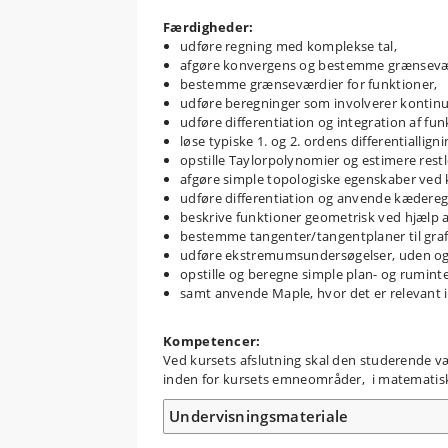
Færdigheder:
udføre regning med komplekse tal,
afgøre konvergens og bestemme grænseværdi
bestemme grænseværdier for funktioner,
udføre beregninger som involverer kontinu
udføre differentiation og integration af funk
løse typiske 1. og 2. ordens differentialligni
opstille Taylorpolynomier og estimere restle
afgøre simple topologiske egenskaber ved
udføre differentiation og anvende kæderegle
beskrive funktioner geometrisk ved hjælp a
bestemme tangenter/tangentplaner til gra
udføre ekstremumsundersøgelser, uden og 
opstille og beregne simple plan- og rumint
samt anvende Maple, hvor det er relevant 
Kompetencer:
Ved kursets afslutning skal den studerende v
inden for kursets emneområder, i matematiske
Undervisningsmateriale