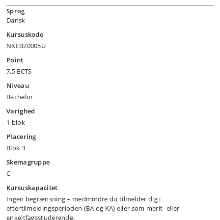
Sprog
Dansk
Kursuskode
NKEB20005U
Point
7,5 ECTS
Niveau
Bachelor
Varighed
1 blok
Placering
Blok 3
Skemagruppe
C
Kursuskapacitet
Ingen begrænsning – medmindre du tilmelder dig i
eftertilmeldingsperioden (BA og KA) eller som merit- eller
enkeltfagsstuderende.