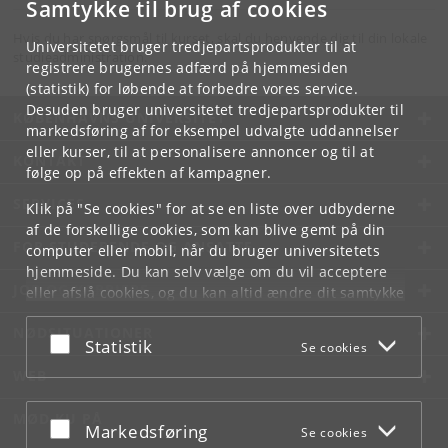
Samtykke til brug af cookies
Hvis du har spørgsmål til kurset, skal du henvende dig til din lokale
Universitetet bruger tredjepartsprodukter til at
studieadministration.
registrere brugernes adfærd på hjemmesiden
(statistik) for løbende at forbedre vores service.
Desuden bruger universitetet tredjepartsprodukter til
KØBENHAVNS UNIVERSITET
markedsføring af for eksempel udvalgte uddannelser
eller kurser, til at personalisere annoncer og til at
KONTAKT
følge op på effekten af kampagner.
SERVICES
Klik på "Se cookies" for at se en liste over udbyderne
af de forskellige cookies, som kan blive gemt på din
FOR STUDERENDE OG ANSATTE
computer eller mobil, når du bruger universitetets
hjemmeside. Du kan selv vælge om du vil acceptere
JOB OG KARRIERE
eller afslå cookies, og du kan altid ændre dit samtykke
under
Cookie- og privatlivspolitik
som du finder i
NØDSITUATIONER
bunden af hver side.
Acceptér eller afslå
Statistik
Se cookies
Googles privatlivspolitik
WEB
MØD KU PÅ
Acceptér eller afslå
Markedsføring
Se cookies