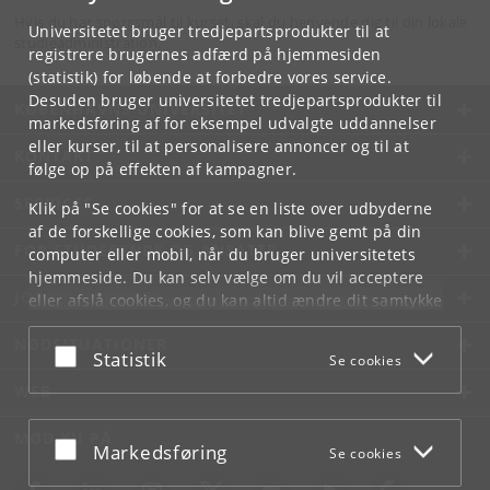
Hvis du har spørgsmål til kurset, skal du henvende dig til din lokale
Universitetet bruger tredjepartsprodukter til at
studieadministration.
registrere brugernes adfærd på hjemmesiden
(statistik) for løbende at forbedre vores service.
Desuden bruger universitetet tredjepartsprodukter til
KØBENHAVNS UNIVERSITET
markedsføring af for eksempel udvalgte uddannelser
eller kurser, til at personalisere annoncer og til at
KONTAKT
følge op på effekten af kampagner.
SERVICES
Klik på "Se cookies" for at se en liste over udbyderne
af de forskellige cookies, som kan blive gemt på din
FOR STUDERENDE OG ANSATTE
computer eller mobil, når du bruger universitetets
hjemmeside. Du kan selv vælge om du vil acceptere
JOB OG KARRIERE
eller afslå cookies, og du kan altid ændre dit samtykke
under
Cookie- og privatlivspolitik
som du finder i
NØDSITUATIONER
bunden af hver side.
Acceptér eller afslå
Statistik
Se cookies
Googles privatlivspolitik
WEB
MØD KU PÅ
Acceptér eller afslå
Markedsføring
Se cookies