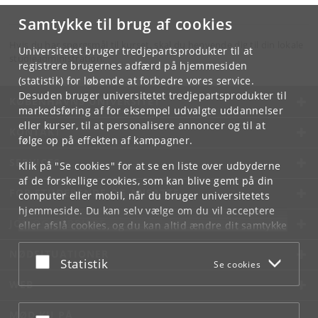
Samtykke til brug af cookies
Hvis du har spørgsmål til kurset, skal du henvende dig til din lokale
Universitetet bruger tredjepartsprodukter til at
studieadministration.
registrere brugernes adfærd på hjemmesiden
(statistik) for løbende at forbedre vores service.
Desuden bruger universitetet tredjepartsprodukter til
KØBENHAVNS UNIVERSITET
markedsføring af for eksempel udvalgte uddannelser
eller kurser, til at personalisere annoncer og til at
KONTAKT
følge op på effekten af kampagner.
SERVICES
Klik på "Se cookies" for at se en liste over udbyderne
af de forskellige cookies, som kan blive gemt på din
FOR STUDERENDE OG ANSATTE
computer eller mobil, når du bruger universitetets
hjemmeside. Du kan selv vælge om du vil acceptere
JOB OG KARRIERE
eller afslå cookies, og du kan altid ændre dit samtykke
under
Cookie- og privatlivspolitik
som du finder i
NØDSITUATIONER
bunden af hver side.
Acceptér eller afslå
Statistik
Se cookies
Googles privatlivspolitik
WEB
MØD KU PÅ