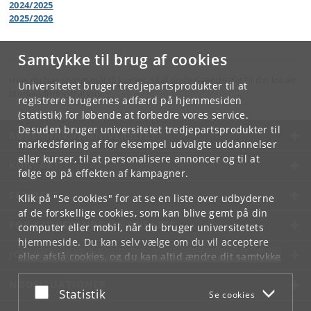
2024/2025
2025/2026
Samtykke til brug af cookies
Hvis du har spørgsmål til kurset, skal du henvende dig til din lokale
Universitetet bruger tredjepartsprodukter til at
studieadministration.
registrere brugernes adfærd på hjemmesiden
(statistik) for løbende at forbedre vores service.
Desuden bruger universitetet tredjepartsprodukter til
KØBENHAVNS UNIVERSITET
markedsføring af for eksempel udvalgte uddannelser
eller kurser, til at personalisere annoncer og til at
KONTAKT
følge op på effekten af kampagner.
SERVICES
Klik på "Se cookies" for at se en liste over udbyderne
af de forskellige cookies, som kan blive gemt på din
FOR STUDERENDE OG ANSATTE
computer eller mobil, når du bruger universitetets
hjemmeside. Du kan selv vælge om du vil acceptere
JOB OG KARRIERE
eller afslå cookies, og du kan altid ændre dit samtykke
under
Cookie- og privatlivspolitik
som du finder i
NØDSITUATIONER
bunden af hver side.
Acceptér eller afslå
Statistik
Se cookies
Googles privatlivspolitik