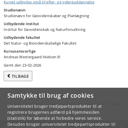
Kurset udbydes også til efter- og videreuddannelse
Studienævn
Studienævn for Geovidenskaber og Planlægning
Udbydende institut
Institut for Geovidenskab og Naturforvaltning
Udbydende fakultet
Det Natur- og Biovidenskabelige Fakultet
Kursusansvarlige
Andreas Westergaard-Nielsen
Gemt den 23-02-2026
TILBAGE
Samtykke til brug af cookies
Hvis du har spørgsmål til kurset, skal du henvende dig til din lokale
Universitetet bruger tredjepartsprodukter til at
studieadministration.
registrere brugernes adfærd på hjemmesiden
(statistik) for løbende at forbedre vores service.
Desuden bruger universitetet tredjepartsprodukter til
KØBENHAVNS UNIVERSITET