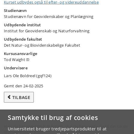
Kurset udbydes også til efter- og videreuddannelse
Studienævn
Studienævn for Geovidenskaber og Planlægning
Udbydende institut
Institut for Geovidenskab og Naturforvaltning
Udbydende fakultet
Det Natur- og Biovidenskabelige Fakultet
Kursusansvarlige
Tod Waight
Undervisere
Lars Ole Boldreel (gqf124)
Gemt den 24-02-2025
TILBAGE
Samtykke til brug af cookies
Hvis du har spørgsmål til kurset, skal du henvende dig til din lokale
Universitetet bruger tredjepartsprodukter til at
studieadministration.