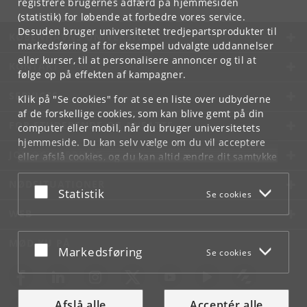
registrere brugernes adfærd på hjemmesiden
(statistik) for løbende at forbedre vores service.
Desuden bruger universitetet tredjepartsprodukter til
KØBENHAVNS UNIVERSITET
markedsføring af for eksempel udvalgte uddannelser
eller kurser, til at personalisere annoncer og til at
KONTAKT
følge op på effekten af kampagner.
SERVICES
Klik på "Se cookies" for at se en liste over udbyderne
af de forskellige cookies, som kan blive gemt på din
FOR STUDERENDE OG ANSATTE
computer eller mobil, når du bruger universitetets
hjemmeside. Du kan selv vælge om du vil acceptere
JOB OG KARRIERE
eller afslå cookies, og du kan altid ændre dit samtykke
under
Cookie- og privatlivspolitik
som du finder i
NØDSITUATIONER
bunden af hver side.
Acceptér eller afslå
Statistik
Se cookies
Googles privatlivspolitik
WEB
MØD KU PÅ
Acceptér eller afslå
Markedsføring
Se cookies
Afslå alle
Acceptér alle