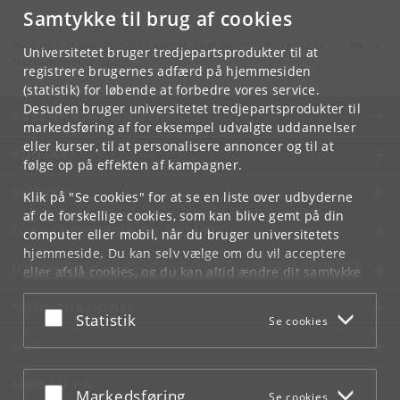
Samtykke til brug af cookies
Hvis du har spørgsmål til kurset, skal du henvende dig til din lokale
Universitetet bruger tredjepartsprodukter til at
studieadministration.
registrere brugernes adfærd på hjemmesiden
(statistik) for løbende at forbedre vores service.
Desuden bruger universitetet tredjepartsprodukter til
KØBENHAVNS UNIVERSITET
markedsføring af for eksempel udvalgte uddannelser
eller kurser, til at personalisere annoncer og til at
KONTAKT
følge op på effekten af kampagner.
SERVICES
Klik på "Se cookies" for at se en liste over udbyderne
af de forskellige cookies, som kan blive gemt på din
FOR STUDERENDE OG ANSATTE
computer eller mobil, når du bruger universitetets
hjemmeside. Du kan selv vælge om du vil acceptere
JOB OG KARRIERE
eller afslå cookies, og du kan altid ændre dit samtykke
under
Cookie- og privatlivspolitik
som du finder i
NØDSITUATIONER
bunden af hver side.
Acceptér eller afslå
Statistik
Se cookies
Googles privatlivspolitik
WEB
MØD KU PÅ
Acceptér eller afslå
Markedsføring
Se cookies